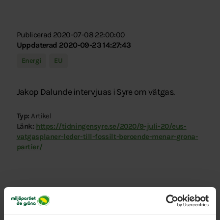
Publicerad 2020-07-08 22:00:00
Uppdaterad 2020-09-23 14:27:43
Energi
EU
Jakop Dalunde intervjuas i Syre om vätgas.
Typ:
Artikel
Länk:
https://tidningensyre.se/2020/9-juli-20/eus-
vatgasplaner-leder-till-fossilt-beroende-menar-grona-
partier/