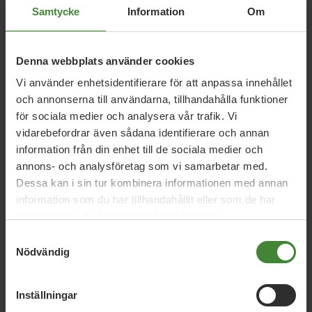
Samtycke
Information
Om
Relaterade nyheter
Denna webbplats använder cookies
Vi använder enhetsidentifierare för att anpassa innehållet
21 november 2025
och annonserna till användarna, tillhandahålla funktioner
Halva EU:s budget bör gå till
för sociala medier och analysera vår trafik. Vi
klimatinvesteringar
vidarebefordrar även sådana identifierare och annan
information från din enhet till de sociala medier och
annons- och analysföretag som vi samarbetar med.
27 oktober 2025
Dessa kan i sin tur kombinera informationen med annan
Sverige måste stå upp starkare i EU:s
information som du har tillhandahållit eller som de har
fiskeförhandlingar
samlat in när du har använt deras tjänster.
Samtyckesval
Nödvändig
18 september 2024
MP:s krav på miljökommissionär Roswall
Inställningar