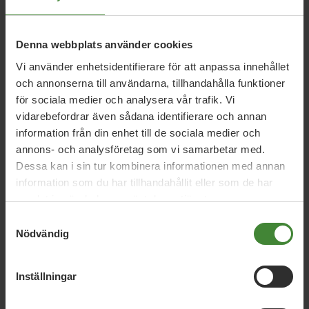
Denna webbplats använder cookies
5 februari 2026
Vi använder enhetsidentifierare för att anpassa innehållet
MP lovar ny ”kulturell allemansrätt”
och annonserna till användarna, tillhandahålla funktioner
för sociala medier och analysera vår trafik. Vi
vidarebefordrar även sådana identifierare och annan
9 januari 2026
information från din enhet till de sociala medier och
Regeringens friskoleförslag räcker inte –
annons- och analysföretag som vi samarbetar med.
Miljöpartiet kräver vinstförbud
Dessa kan i sin tur kombinera informationen med annan
information som du har tillhandahållit eller som de har
samlat in när du har använt deras tjänster.
2 oktober 2024
Samtyckesval
Nödvändig
Det svenska betygsystemet behöver
reformeras
Inställningar