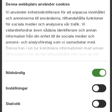
Skydda hyresgäster från chockhöjd hyra
Denna webbplats använder cookies
Vi använder enhetsidentifierare för att anpassa innehållet
och annonserna till användarna, tillhandahålla funktioner
17 september 2021
för sociala medier och analysera vår trafik. Vi
Segregation gör hela samhället mer
vidarebefordrar även sådana identifierare och annan
otryggt
information från din enhet till de sociala medier och
annons- och analysföretag som vi samarbetar med.
Dessa kan i sin tur kombinera informationen med annan
information som du har tillhandahållit eller som de har
21 juni 2021
samlat in när du har använt deras tjänster.
Vi röstar för fortsatt förtroende för
Samtyckesval
statsministern
Nödvändig
Inställningar
Läs alla nyheter
Statistik