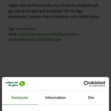
Ingen ska behöva tacka nej till en studieplats på
grund av bristen på bostäder till rimliga
kostnader, skriver Peter Eriksson och Malte Roos.
Typ:
Debattartikel
Länk:
http://www.unt.se/asikt/debatt/fler-
studentbostader-5058999.aspx
Relaterade nyheter
Samtycke
Information
Om
17 november 2021