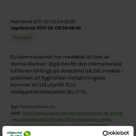
Publicerad 2017-02-02 23:00:00
Uppdaterad 2017-02-08 09:46:46
Transport
EU-kommissionen har meddelat att den sk
stanna klockan -åtgärden för den internationella
luftfarten förlängs på obestämd tid. Det innebär i
praktiken att flygtrafiken fortsättningsvis
kommer att stå utanför EU:s
utsläppshandelssystem (EU ETS).
Typ:
Pressmeddelande
Länk:
http://news.cision.com/se/miljopartiet-de-grona-
i-eu-parlamentet/r/flyget-tillats-fortsatta-smita-
undan-kostnaderna-for-sina-utslapp,c2180468