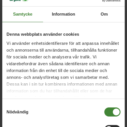
Samtycke
Information
Om
Denna webbplats använder cookies
Relaterade nyheter
Vi använder enhetsidentifierare för att anpassa innehållet
och annonserna till användarna, tillhandahålla funktioner
för sociala medier och analysera vår trafik. Vi
vidarebefordrar även sådana identifierare och annan
2 oktober 2021
information från din enhet till de sociala medier och
”Vi måste ställa om nu – inte sen”
annons- och analysföretag som vi samarbetar med.
Dessa kan i sin tur kombinera informationen med annan
information som du har tillhandahållit eller som de har
17 september 2020
samlat in när du har använt deras tjänster.
EU godkänner krisåtgärder för järnvägen
Samtyckesval
Nödvändig