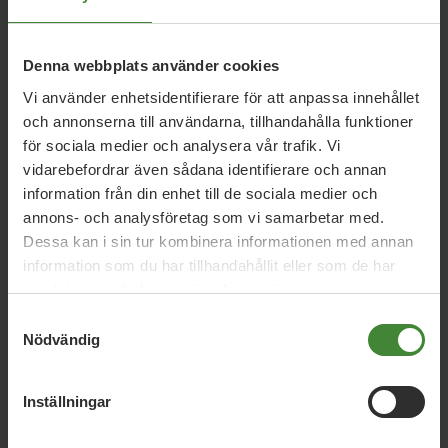
Denna webbplats använder cookies
26 juni 2026
Vi använder enhetsidentifierare för att anpassa innehållet
Daniel Helldéns Almedalstal
och annonserna till användarna, tillhandahålla funktioner
för sociala medier och analysera vår trafik. Vi
vidarebefordrar även sådana identifierare och annan
18 maj 2026
information från din enhet till de sociala medier och
MP presenterar industripaket för hållbar
annons- och analysföretag som vi samarbetar med.
konkurrenskraft
Dessa kan i sin tur kombinera informationen med annan
information som du har tillhandahållit eller som de har
samlat in när du har använt deras tjänster.
Samtyckesval
16 april 2026
Nödvändig
MP: Sverige vinner på grön politik –
valbudskap inför 2026
Inställningar