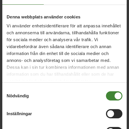
Denna webbplats använder cookies
28 april 2025
Miljöpartiets vårbudget 2025: En budget
Vi använder enhetsidentifierare för att anpassa innehållet
för rättvis omställning
och annonserna till användarna, tillhandahålla funktioner
för sociala medier och analysera vår trafik. Vi
vidarebefordrar även sådana identifierare och annan
information från din enhet till de sociala medier och
13 mars 2025
annons- och analysföretag som vi samarbetar med.
Miljöpartiet satsar på ungas psykiska
Dessa kan i sin tur kombinera informationen med annan
hälsa
information som du har tillhandahållit eller som de har
samlat in när du har använt deras tjänster.
Samtyckesval
27 februari 2024
Nödvändig
MP kräver mer pengar till sjukvården
Inställningar