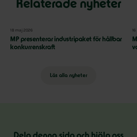
Relaterade nyheter
18 maj 2026
16
MP presenterar industripaket för hållbar
M
konkurrenskraft
v
Läs alla nyheter
Dela denna sida och hjälp oss