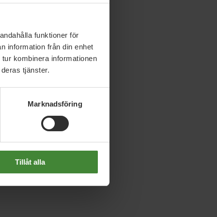
höver stora
ris drar sig många
estera i den gröna
andahålla funktioner för
n information från din enhet
 tur kombinera informationen
deras tjänster.
tenar i jakten på
et lyfte frågan om
Marknadsföring
imatpåverkan bedömdes
n.
Tillåt alla
a, hållbara och