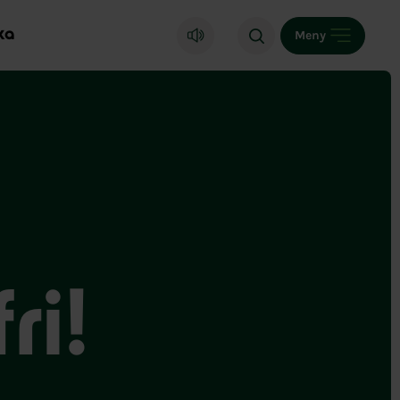
ka
Meny
ri!