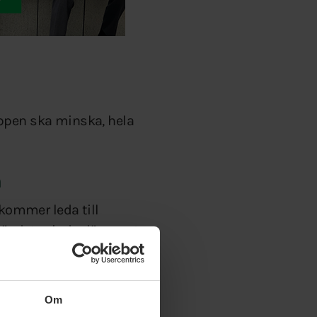
läppen ska minska, hela
a
 kommer leda till
gör det mindre lönsamt
Om