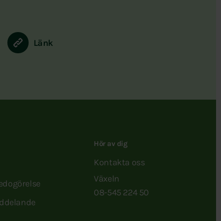
Länk
Hör av dig
Kontakta oss
Växeln
redogörelse
08-545 224 50
ddelande