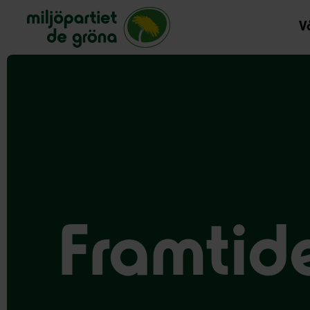
Miljöpartiet de gröna, startsida
Vå
Framtiden