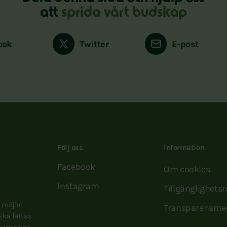
att
sprida vårt budskap
ook
Twitter
E-post
Följ oss
Information
Facebook
Om cookies
Instagram
Tillgänglighets
e miljön
Transparensme
 ska fattas