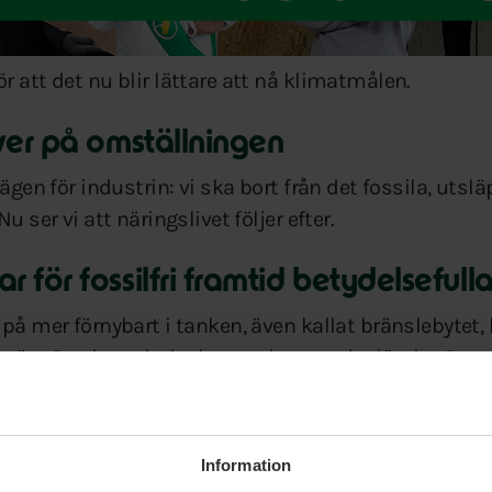
 att det nu blir lättare att nå klimatmålen.
iver på omställningen
vägen för industrin: vi ska bort från det fossila, uts
 ser vi att näringslivet följer efter.
 för fossilfri framtid betydelsefull
på mer förnybart i tanken, även kallat bränslebytet,
göra Sverige mindre beroende av andra länder. Det 
a investera i det fossila bränslen.
a våga ställa om
Information