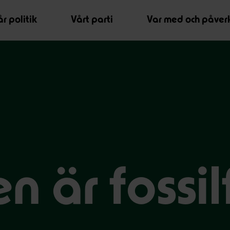
r politik
Vårt parti
Var med och påver
 är fossilf