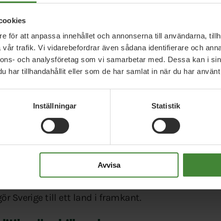
kreditgarantier har spelat en viktig roll. Sverige be
smarta industrier och tekniker, men efter en finansk
cookies
a steget. Men gröna kreditgarantier kan fler våga inv
e för att anpassa innehållet och annonserna till användarna, tillh
vår trafik. Vi vidarebefordrar även sådana identifierare och anna
nnons- och analysföretag som vi samarbetar med. Dessa kan i sin
 om Preem till regeringen
har tillhandahållit eller som de har samlat in när du har använt 
ppas och då är politiken skyldig att vända på alla s
 måste styra mot de beslutade klimatmålen. Miljöparti
Inställningar
Statistik
anerade expansion till regeringen eftersom dess kl
det skulle hota Sveriges möjlighet att nå klimatmåle
tällningen
Avvisa
 inte bara utsläppen. Genom den skapar vi också ny
r Sverige till ett land i framkant.