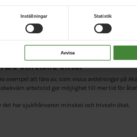
Inställningar
Statistik
exempelvis bättre arbetsmiljö, nya arbetssätt eller a
n till exempel vara tidbanker, poängssystem eller t
rre inflytande över sin arbetstid och i vissa fall oc
Avvisa
aro och större trivsel
bra exempel att lära av, som vissa avdelningar på A
bekväm arbetstid ger möjlighet till mer tid för åte
 det har sjukfrånvaron minskat och trivseln ökat.