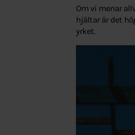
Om vi menar all
hjältar är det hög
yrket.