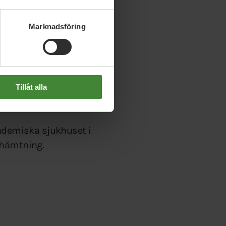
Marknadsföring
rbetstidsmodeller.
re-tre-scheman som
kså
Tillåt alla
kademiska sjukhuset i
rhämtning.