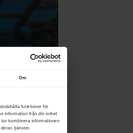
vningarna inom vården
ården orkar finnas till
Om
arbetsvillkor som gör
andahålla funktioner för
n information från din enhet
rg
 tur kombinera informationen
deras tjänster.
tar inom vård och