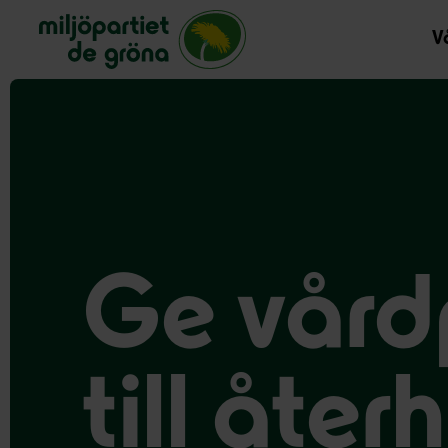
Miljöpartiet de gröna, startsida
Vå
Ge vård
till åte