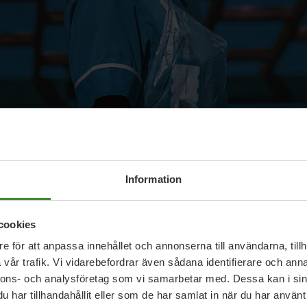
i äldreomsorgen funderar på att sluta och sjukskri
obb att ändra på det och se till att den som jobbar i v
 Både i vardag och i kris.
Information
a bli sjuksköterska eller jobba med våra äldre behövs 
cookies
rbetsuppgifter, säger Isabella Lövin.
e för att anpassa innehållet och annonserna till användarna, tillh
vår trafik. Vi vidarebefordrar även sådana identifierare och anna
lbart arbetsliv inom vård och omso
nnons- och analysföretag som vi samarbetar med. Dessa kan i sin
har tillhandahållit eller som de har samlat in när du har använt 
på en särskild återhämtningssbonus för de som arbe