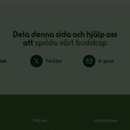
Dela denna sida och hjälp oss
att
sprida vårt budskap
ook
Twitter
E-post
Följ oss
Information