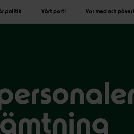
r politik
Vårt parti
Var med och påver
personale
rhämtning