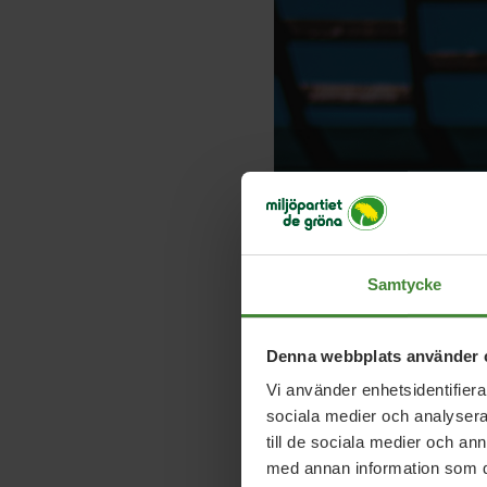
Hälften av personalen 
är många. Det är vårt j
för de som behöver det.
Samtycke
– För att fler ska vilj
Denna webbplats använder 
att de orkar med sina a
Vi använder enhetsidentifierar
sociala medier och analysera 
Satsning på hål
till de sociala medier och a
med annan information som du 
Nu satsar regeringen 