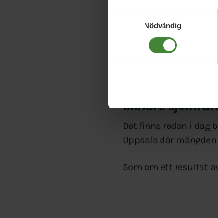
omsorg.
Samtyckesval
Nödvändig
Den ska kunna gå till 
Arbetstidsmodeller ka
kan ge vårdpersonal stö
arbetstidsförkortning.
Mindre sjukfrånv
Det finns redan i dag 
Uppsala där mängden o
Som om ett resultat av