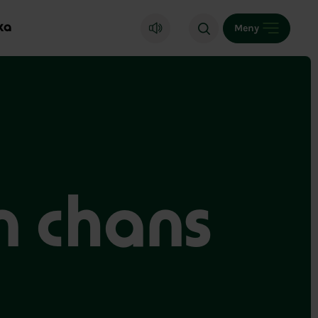
ka
Meny
n chans