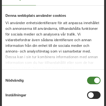
Denna webbplats använder cookies
26 juni 2026
Vi använder enhetsidentifierare för att anpassa innehållet
Daniel Helldéns Almedalstal
och annonserna till användarna, tillhandahålla funktioner
för sociala medier och analysera vår trafik. Vi
vidarebefordrar även sådana identifierare och annan
18 maj 2026
information från din enhet till de sociala medier och
MP presenterar industripaket för hållbar
annons- och analysföretag som vi samarbetar med.
konkurrenskraft
Dessa kan i sin tur kombinera informationen med annan
information som du har tillhandahållit eller som de har
samlat in när du har använt deras tjänster.
16 april 2026
Samtyckesval
Nödvändig
MP: Sverige vinner på grön politik –
valbudskap inför 2026
Inställningar