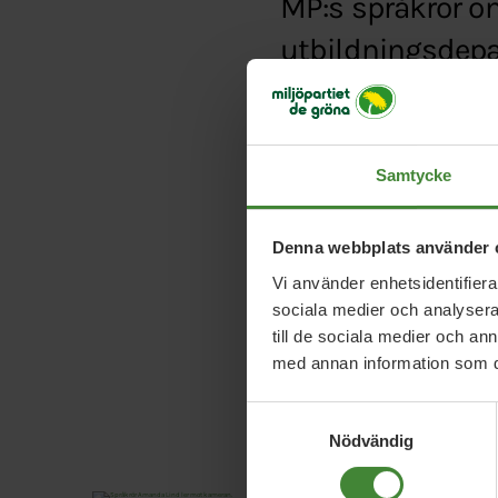
MP:s språkrör om
utbildningsdepa
Typ:
Artikel
Länk:
http://www.skolv
Samtycke
Denna webbplats använder 
Vi använder enhetsidentifierar
sociala medier och analysera 
till de sociala medier och a
med annan information som du 
Samtyckesval
Nödvändig