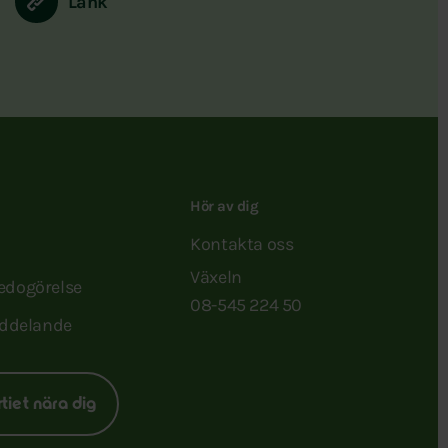
Länk
Hör av dig
Kontakta oss
Växeln
redogörelse
08-545 224 50
ddelande
rtiet nära dig