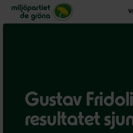
Miljöpartiet de gröna, startsida
Vå
Gustav Fridolin
resultatet sju