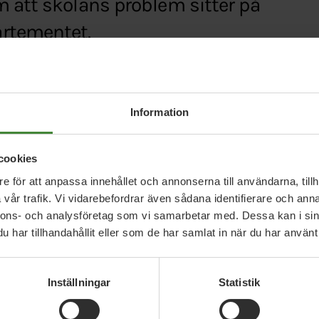
 att skolans problem sitter på
rtementet.
arlden.se/artiklar/inte-ditt-fel-att-resultatet-sj
Information
cookies
e för att anpassa innehållet och annonserna till användarna, tillh
vår trafik. Vi vidarebefordrar även sådana identifierare och anna
nnons- och analysföretag som vi samarbetar med. Dessa kan i sin
har tillhandahållit eller som de har samlat in när du har använt 
Relaterade nyheter
Inställningar
Statistik