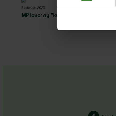
5 februari 2026
MP lovar ny ”kulturell allemansrätt”