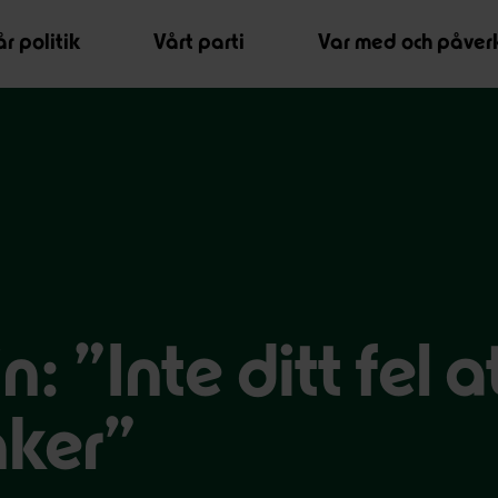
r politik
Vårt parti
Var med och påver
: ”Inte ditt fel a
nker”