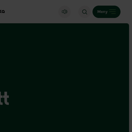
ka
Meny
tt