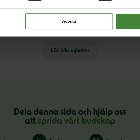
9 januari 2026
2 
Regeringens friskoleförslag räcker inte –
D
Avvisa
Miljöpartiet kräver vinstförbud
r
Läs alla nyheter
Dela denna sida och hjälp oss
att
sprida vårt budskap