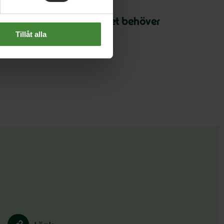
oktober 2024
et svenska betygsystemet behöver
Tillåt alla
eformeras