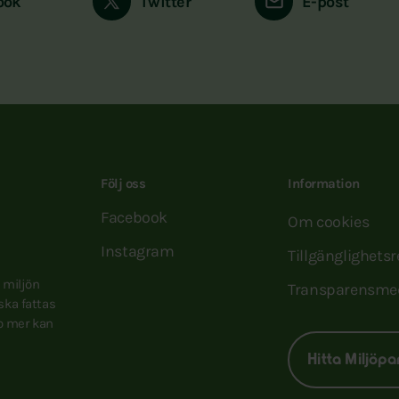
ook
Twitter
E-post
Följ oss
Information
Facebook
Om cookies
Instagram
Tillgänglighets
e miljön
Transparensme
 ska fattas
to mer kan
Hitta Miljöpa