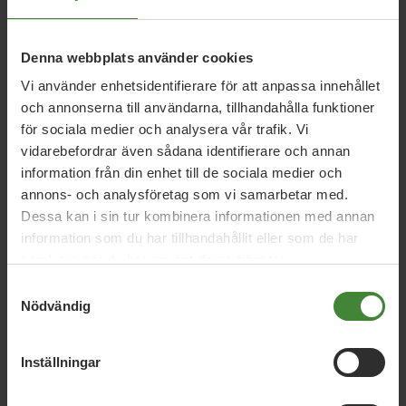
Denna webbplats använder cookies
5 februari 2026
Vi använder enhetsidentifierare för att anpassa innehållet
MP lovar ny ”kulturell allemansrätt”
och annonserna till användarna, tillhandahålla funktioner
för sociala medier och analysera vår trafik. Vi
vidarebefordrar även sådana identifierare och annan
9 januari 2026
information från din enhet till de sociala medier och
Regeringens friskoleförslag räcker inte –
annons- och analysföretag som vi samarbetar med.
Miljöpartiet kräver vinstförbud
Dessa kan i sin tur kombinera informationen med annan
information som du har tillhandahållit eller som de har
samlat in när du har använt deras tjänster.
2 oktober 2024
Samtyckesval
Nödvändig
Det svenska betygsystemet behöver
reformeras
Inställningar