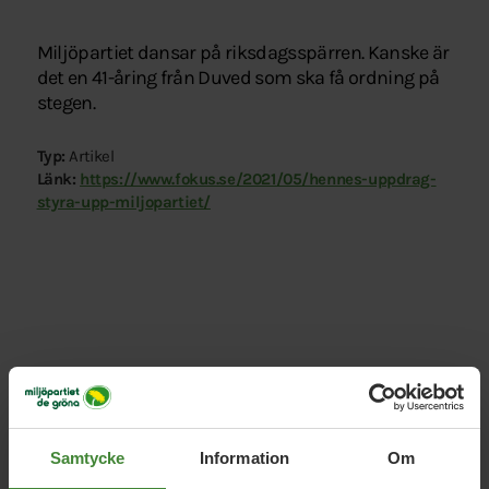
Miljöpartiet dansar på riksdagsspärren. Kanske är
det en 41-åring från Duved som ska få ordning på
stegen.
Typ:
Artikel
Länk:
https://www.fokus.se/2021/05/hennes-uppdrag-
styra-upp-miljopartiet/
Relaterade nyheter
Samtycke
Information
Om