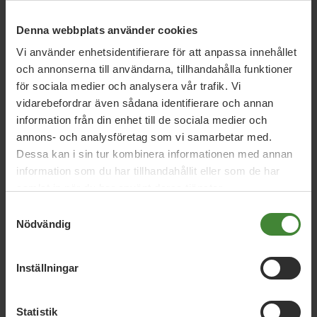
5 augusti 2026
Miljöpartiet: Sverige måste ställa krav på
Denna webbplats använder cookies
nya datacenter
Vi använder enhetsidentifierare för att anpassa innehållet
och annonserna till användarna, tillhandahålla funktioner
för sociala medier och analysera vår trafik. Vi
3 augusti 2026
vidarebefordrar även sådana identifierare och annan
Pride är över – nu fortsätter kampen för
information från din enhet till de sociala medier och
hbtqi-personers rättigheter
annons- och analysföretag som vi samarbetar med.
Dessa kan i sin tur kombinera informationen med annan
information som du har tillhandahållit eller som de har
samlat in när du har använt deras tjänster.
30 juli 2026
Samtyckesval
Earth Overshoot Day: Naturkrisen är en
Nödvändig
säkerhetsfråga
Inställningar
Läs alla nyheter
Statistik