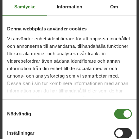
Samtycke
Information
Om
Relaterade nyheter
Denna webbplats använder cookies
Vi använder enhetsidentifierare för att anpassa innehållet
17 november 2021
och annonserna till användarna, tillhandahålla funktioner
Skydda hyresgäster från chockhöjd hyra
för sociala medier och analysera vår trafik. Vi
vidarebefordrar även sådana identifierare och annan
information från din enhet till de sociala medier och
17 september 2021
annons- och analysföretag som vi samarbetar med.
Segregation gör hela samhället mer
Dessa kan i sin tur kombinera informationen med annan
otryggt
information som du har tillhandahållit eller som de har
samlat in när du har använt deras tjänster.
Samtyckesval
Nödvändig
21 juni 2021
Vi röstar för fortsatt förtroende för
statsministern
Inställningar