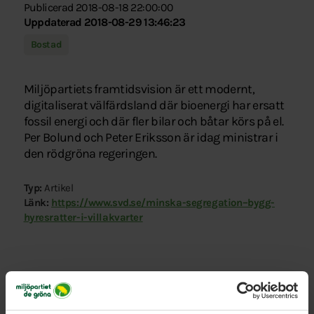
Publicerad 2018-08-18 22:00:00
Uppdaterad 2018-08-29 13:46:23
Bostad
Miljöpartiets framtidsvision är ett modernt,
digitaliserat välfärdsland där bioenergi har ersatt
fossil energi och där fler bilar och båtar körs på el.
Per Bolund och Peter Eriksson är idag ministrar i
den rödgröna regeringen.
Typ:
Artikel
Länk:
https://www.svd.se/minska-segregation–bygg-
hyresratter-i-villakvarter