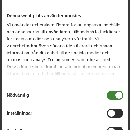
1 januari 2022
Denna webbplats använder cookies
”Vi behöver ställa mycket högre krav på
Vi använder enhetsidentifierare för att anpassa innehållet
transvården”
och annonserna till användarna, tillhandahålla funktioner
för sociala medier och analysera vår trafik. Vi
vidarebefordrar även sådana identifierare och annan
information från din enhet till de sociala medier och
24 juni 2021
annons- och analysföretag som vi samarbetar med.
Riksdagen sa ja till nya regler om
Dessa kan i sin tur kombinera informationen med annan
föräldraskap
information som du har tillhandahållit eller som de har
samlat in när du har använt deras tjänster.
Samtyckesval
22 juni 2021
Nödvändig
En ny migrationslag har röstats igenom
Inställningar
Läs alla nyheter