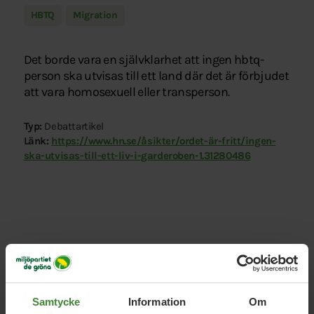
HBTQ
Migration
Det borde vara en självklarhet att ingen hbtq-
person ska utvisas till ett land där det är förbjudet
att vara homosexuell eller transperson.
Typ:
Debattartikel
Länk:
https://www.hn.se/åsikter/ordet-är-fritt/ingen-
ska-utvisas-till-ett-liv-i-garderoben-1.31280486
Relaterade nyheter
Samtycke
Information
Om