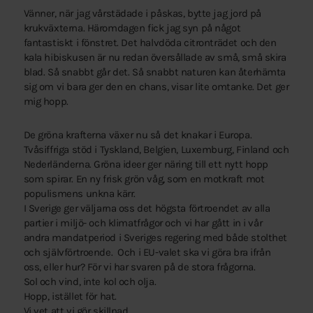
Vänner, när jag vårstädade i påskas, bytte jag jord på
krukväxterna. Häromdagen fick jag syn på något
fantastiskt i fönstret. Det halvdöda citronträdet och den
kala hibiskusen är nu redan översållade av små, små skira
blad. Så snabbt går det. Så snabbt naturen kan återhämta
sig om vi bara ger den en chans, visar lite omtanke. Det ger
mig hopp.
De gröna krafterna växer nu så det knakar i Europa.
Tvåsiffriga stöd i Tyskland, Belgien, Luxemburg, Finland och
Nederländerna. Gröna ideer ger näring till ett nytt hopp
som spirar. En ny frisk grön våg, som en motkraft mot
populismens unkna kärr.
I Sverige ger väljarna oss det högsta förtroendet av alla
partier i miljö- och klimatfrågor och vi har gått in i vår
andra mandatperiod i Sveriges regering med både stolthet
och självförtroende. Och i EU-valet ska vi göra bra ifrån
oss, eller hur? För vi har svaren på de stora frågorna.
Sol och vind, inte kol och olja.
Hopp, istället för hat.
Vi vet att vi gör skillnad.