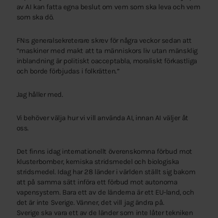
av AI kan fatta egna beslut om vem som ska leva och vem
som ska dö.
FN:s generalsekreterare skrev för några veckor sedan att
“maskiner med makt att ta människors liv utan mänsklig
inblandning är politiskt oacceptabla, moraliskt förkastliga
och borde förbjudas i folkrätten.”
Jag håller med.
Vi behöver välja hur vi vill använda AI, innan AI väljer åt
oss.
Det finns idag internationellt överenskomna förbud mot
klusterbomber, kemiska stridsmedel och biologiska
stridsmedel. Idag har 28 länder i världen ställt sig bakom
att på samma sätt införa ett förbud mot autonoma
vapensystem. Bara ett av de länderna är ett EU-land, och
det är inte Sverige. Vänner, det vill jag ändra på.
Sverige ska vara ett av de länder som inte låter tekniken