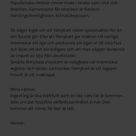
Populistiska rörelser vinner makt i länder som USA och
Brasilien. Gemensamt för retoriken är förutom
främlingsfientligheten, klimatskepsisen.
De säger inget om att förnybart redan sysselsätter fler än
det fossila gör. Eller att förnybart ger makten till vanliga
människor att äga och producera sin egen el till sina hus
och bilar, att det blir billigare och att man slipper beroende
av import av olja från skurkstater.
Smarta förnybara elsystem är oslagbara när människor,
regioner och länder samverkar. Förnybart är ett lagspel.
Fossilt är ett maktspel.
Mina vänner,
Ingenting är lika kraftfullt som en idé, vars tid är kommen.
Idén om det fossilfria välfärdssamhället är här. Den
kommer att vinna, för den är rätt.
Vänner,