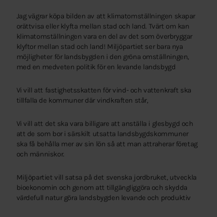
Jag vägrar köpa bilden av att klimatomställningen skapar
orättvisa eller klyfta mellan stad och land. Tvärt om kan
klimatomställningen vara en del av det som överbryggar
klyftor mellan stad och land! Miljöpartiet ser bara nya
möjligheter för landsbygden i den gröna omställningen,
med en medveten politik för en levande landsbygd
Vi vill att fastighetsskatten för vind- och vattenkraft ska
tillfalla de kommuner där vindkraften står,
Vi vill att det ska vara billigare att anställa i glesbygd och
att de som bor i särskilt utsatta landsbygdskommuner
ska få behålla mer av sin lön så att man attraherar företag
och människor.
Miljöpartiet vill satsa på det svenska jordbruket, utveckla
bioekonomin och genom att tillgängliggöra och skydda
värdefull natur göra landsbygden levande och produktiv