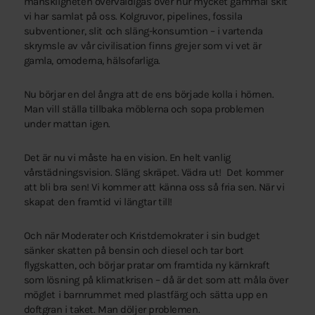
mänskligheten överväldigas över hur mycket gammal skit
vi har samlat på oss. Kolgruvor, pipelines, fossila
subventioner, slit och släng-konsumtion – i vartenda
skrymsle av vår civilisation finns grejer som vi vet är
gamla, omoderna, hälsofarliga.
Nu börjar en del ångra att de ens började kolla i hörnen.
Man vill ställa tillbaka möblerna och sopa problemen
under mattan igen.
Det är nu vi måste ha en vision. En helt vanlig
vårstädningsvision. Släng skräpet. Vädra ut! Det kommer
att bli bra sen! Vi kommer att känna oss så fria sen. När vi
skapat den framtid vi längtar till!
Och när Moderater och Kristdemokrater i sin budget
sänker skatten på bensin och diesel och tar bort
flygskatten, och börjar pratar om framtida ny kärnkraft
som lösning på klimatkrisen – då är det som att måla över
möglet i barnrummet med plastfärg och sätta upp en
doftgran i taket. Man döljer problemen.