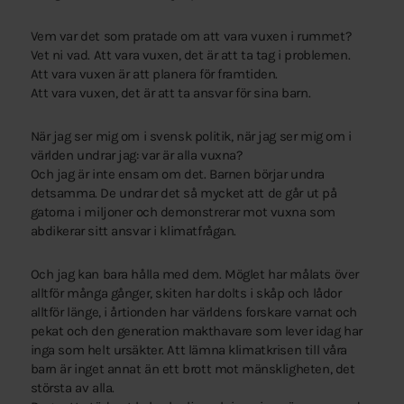
Vem var det som pratade om att vara vuxen i rummet?
Vet ni vad. Att vara vuxen, det är att ta tag i problemen.
Att vara vuxen är att planera för framtiden.
Att vara vuxen, det är att ta ansvar för sina barn.
När jag ser mig om i svensk politik, när jag ser mig om i
världen undrar jag: var är alla vuxna?
Och jag är inte ensam om det. Barnen börjar undra
detsamma. De undrar det så mycket att de går ut på
gatorna i miljoner och demonstrerar mot vuxna som
abdikerar sitt ansvar i klimatfrågan.
Och jag kan bara hålla med dem. Möglet har målats över
alltför många gånger, skiten har dolts i skåp och lådor
alltför länge, i årtionden har världens forskare varnat och
pekat och den generation makthavare som lever idag har
inga som helt ursäkter. Att lämna klimatkrisen till våra
barn är inget annat än ett brott mot mänskligheten, det
största av alla.