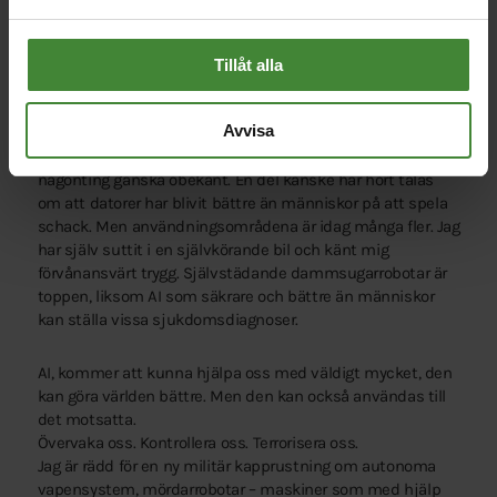
Miljöpartister.
Vi lever i en avgörande tid, på så många sätt.
Tillåt alla
Utvecklingen går snabbt idag, med fler människor på
jorden är någonsin, mer datakapacitet än någonsin.
Avvisa
AI, eller Artificiell Intelligens, är för de flesta av oss
någonting ganska obekant. En del kanske har hört talas
om att datorer har blivit bättre än människor på att spela
schack. Men användningsområdena är idag många fler. Jag
har själv suttit i en självkörande bil och känt mig
förvånansvärt trygg. Självstädande dammsugarrobotar är
toppen, liksom AI som säkrare och bättre än människor
kan ställa vissa sjukdomsdiagnoser.
AI, kommer att kunna hjälpa oss med väldigt mycket, den
kan göra världen bättre. Men den kan också användas till
det motsatta.
Övervaka oss. Kontrollera oss. Terrorisera oss.
Jag är rädd för en ny militär kapprustning om autonoma
vapensystem, mördarrobotar – maskiner som med hjälp