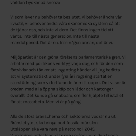
världen trycker på snooze
Vi som lever nu behöver ta beslutet. Vi behöver ändra vår
livsstil, vi behöver ändra våra ekonomiska system så att
de tjänar oss, och inte vi dem. Det finns ingen tid att
vänta. Inte till nästa generation. Inte till nästa
mandatperiod. Det är nu. Inte någon annan, det är vi.
Miljöpartiet är den gröna rörelsens parlamentariska gren. Vi
arbetar med politikens verktyg varje dag, och för den som
förtvivlar och tänker att ingenting händer vill jag berätta
att vi systematiskt under fyra år i regering startat en
storstädning som vi fortfarande är mitt uppe i. Det vi ser är
oredan med alla öppna skåp och lådor och kartonger
överallt. Det kunde gå snabbare, om fler hjälpte till istället
för att motarbeta. Men vi är på gång.
Alla de stora branscherna och sektorerna vädrar nu ut.
Bränslebytet ska tvinga bort fossila bränslen.
Utsläppen ska vara nere på netto noll 2045.
Vi mångmiljardsatsar på tekniksprång inom den tunga