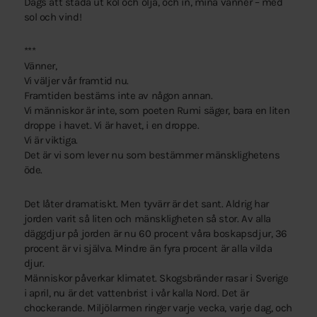
Dags att städa ut kol och olja, och in, mina vänner – med
sol och vind!
***
Vänner,
Vi väljer vår framtid nu.
Framtiden bestäms inte av någon annan.
Vi människor är inte, som poeten Rumi säger, bara en liten
droppe i havet. Vi är havet, i en droppe.
Vi är viktiga.
Det är vi som lever nu som bestämmer mänsklighetens
öde.
Det låter dramatiskt. Men tyvärr är det sant. Aldrig har
jorden varit så liten och mänskligheten så stor. Av alla
däggdjur på jorden är nu 60 procent våra boskapsdjur, 36
procent är vi själva. Mindre än fyra procent är alla vilda
djur.
Människor påverkar klimatet. Skogsbränder rasar i Sverige
i april, nu är det vattenbrist i vår kalla Nord. Det är
chockerande. Miljölarmen ringer varje vecka, varje dag, och