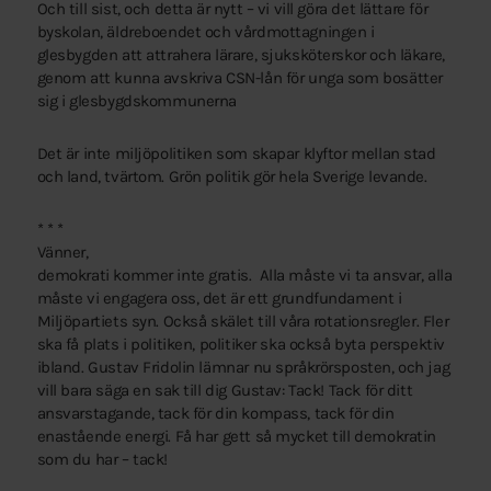
Och till sist, och detta är nytt – vi vill göra det lättare för
byskolan, äldreboendet och vårdmottagningen i
glesbygden att attrahera lärare, sjuksköterskor och läkare,
genom att kunna avskriva CSN-lån för unga som bosätter
sig i glesbygdskommunerna
Det är inte miljöpolitiken som skapar klyftor mellan stad
och land, tvärtom. Grön politik gör hela Sverige levande.
* * *
Vänner,
demokrati kommer inte gratis. Alla måste vi ta ansvar, alla
måste vi engagera oss, det är ett grundfundament i
Miljöpartiets syn. Också skälet till våra rotationsregler. Fler
ska få plats i politiken, politiker ska också byta perspektiv
ibland. Gustav Fridolin lämnar nu språkrörsposten, och jag
vill bara säga en sak till dig Gustav: Tack! Tack för ditt
ansvarstagande, tack för din kompass, tack för din
enastående energi. Få har gett så mycket till demokratin
som du har – tack!