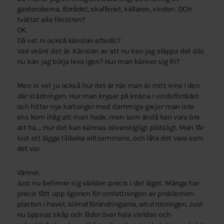
garderoberna, förrådet, skafferiet, källaren, vinden. OCH
tvättat alla fönstren?
OK.
Då vet ni också känslan efteråt?
Vad skönt det är. Känslan av att nu kan jag släppa det där,
nu kan jag börja leva igen? Hur man känner sig fri?
Men ni vet ju också hur det är när man är mitt inne i den
där städningen. Hur man kryper på knäna i vindsförrådet
och hittar nya kartonger med dammiga grejer man inte
ens kom ihåg att man hade, men som ändå kan vara bra
att ha…. Hur det kan kännas oöverstigligt plötsligt. Man får
lust att lägga tillbaka alltsammans, och låta det vara som
det var.
Vänner,
Just nu befinner sig världen precis i det läget. Många har
precis fått upp ögonen för omfattningen av problemen:
plasten i havet, klimatförändringarna, artutrotningen. Just
nu öppnas skåp och lådor över hela världen och