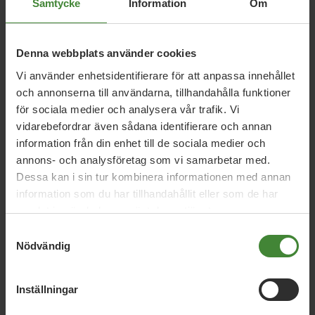
Relaterade nyheter
Samtycke
Information
Om
Denna webbplats använder cookies
26 juni 2026
Vi använder enhetsidentifierare för att anpassa innehållet
Daniel Helldéns Almedalstal
och annonserna till användarna, tillhandahålla funktioner
för sociala medier och analysera vår trafik. Vi
vidarebefordrar även sådana identifierare och annan
information från din enhet till de sociala medier och
18 maj 2026
annons- och analysföretag som vi samarbetar med.
MP presenterar industripaket för hållbar
Dessa kan i sin tur kombinera informationen med annan
konkurrenskraft
information som du har tillhandahållit eller som de har
samlat in när du har använt deras tjänster.
Samtyckesval
16 april 2026
Nödvändig
MP: Sverige vinner på grön politik –
valbudskap inför 2026
Inställningar