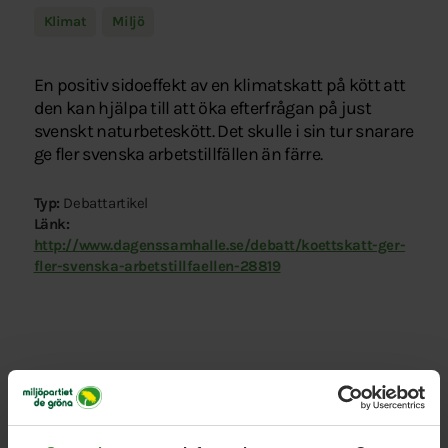
Klimat
Miljö
En positiv sidoeffekt av en klimatskatt på kött att
den kan hjälpa till att öka efterfrågan på just
svenskt naturbeteskött. Det skulle i sin tur snarare
ge fler svenska arbetstillfällen än färre.
Typ:
Debattartikel
Länk:
http://www.dagenssamhalle.se/debatt/koettskatt-ger-
fler-svenska-arbetstillfaellen-28819