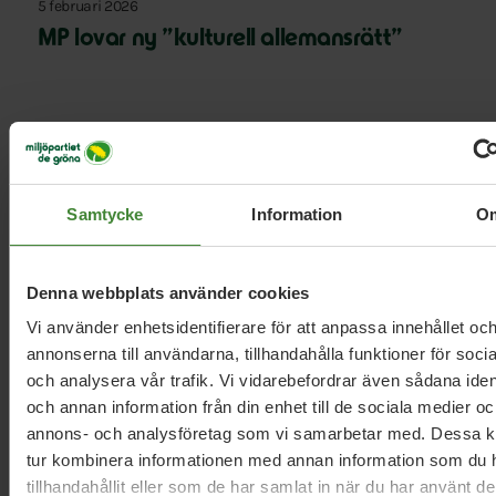
5 februari 2026
MP lovar ny ”kulturell allemansrätt”
9 januari 2026
Regeringens friskoleförslag räcker inte –
Miljöpartiet kräver vinstförbud
Samtycke
Information
O
2 oktober 2024
Denna webbplats använder cookies
Det svenska betygsystemet behöver
Vi använder enhetsidentifierare för att anpassa innehållet oc
reformeras
annonserna till användarna, tillhandahålla funktioner för soci
och analysera vår trafik. Vi vidarebefordrar även sådana ident
och annan information från din enhet till de sociala medier oc
annons- och analysföretag som vi samarbetar med. Dessa ka
Läs alla nyheter
tur kombinera informationen med annan information som du 
tillhandahållit eller som de har samlat in när du har använt d