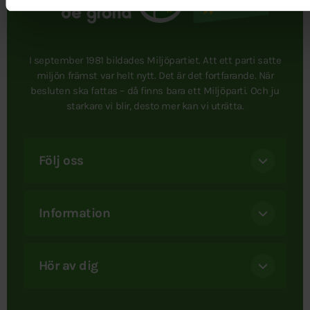
I september 1981 bildades Miljöpartiet. Att ett parti satte
miljön främst var helt nytt. Det är det fortfarande. När
besluten ska fattas – då finns bara ett Miljöparti. Och ju
starkare vi blir, desto mer kan vi uträtta.
Följ oss
Information
Hör av dig