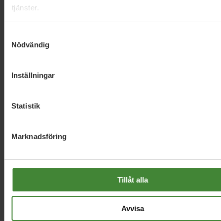
tjänster.
Samtyckesval
Nödvändig
Dela denna sida och hjälp oss
Inställningar
att
sprida vårt budskap
Statistik
Marknadsföring
Tillåt alla
Avvisa