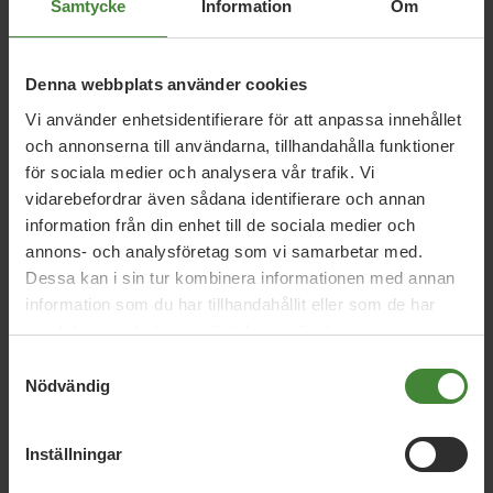
Relaterade nyheter
Samtycke
Information
Om
Denna webbplats använder cookies
26 juni 2026
Vi använder enhetsidentifierare för att anpassa innehållet
Daniel Helldéns Almedalstal
och annonserna till användarna, tillhandahålla funktioner
för sociala medier och analysera vår trafik. Vi
vidarebefordrar även sådana identifierare och annan
information från din enhet till de sociala medier och
18 maj 2026
annons- och analysföretag som vi samarbetar med.
MP presenterar industripaket för hållbar
Dessa kan i sin tur kombinera informationen med annan
konkurrenskraft
information som du har tillhandahållit eller som de har
samlat in när du har använt deras tjänster.
Samtyckesval
16 april 2026
Nödvändig
MP: Sverige vinner på grön politik –
valbudskap inför 2026
Inställningar