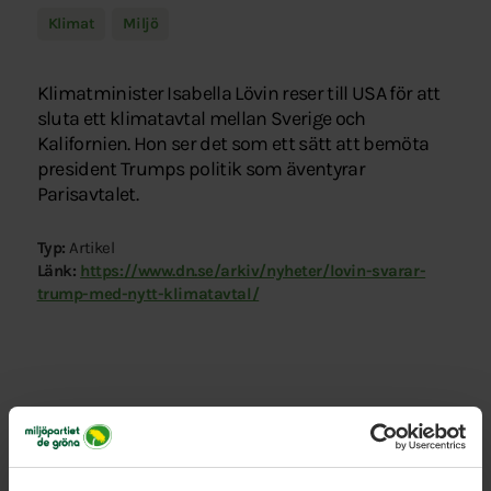
Klimat
Miljö
Klimatminister Isabella Lövin reser till USA för att
sluta ett klimatavtal mellan Sverige och
Kalifornien. Hon ser det som ett sätt att bemöta
president Trumps politik som äventyrar
Parisavtalet.
Typ:
Artikel
Länk:
https://www.dn.se/arkiv/nyheter/lovin-svarar-
trump-med-nytt-klimatavtal/