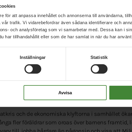
cookies
rovärdig, stabil och engagerande kraft som vi tror 
e för att anpassa innehållet och annonserna till användarna, tillh
nde valrörelse.”
vår trafik. Vi vidarebefordrar även sådana identifierare och anna
nnons- och analysföretag som vi samarbetar med. Dessa kan i sin
har tillhandahållit eller som de har samlat in när du har använt 
ing
tt Märta har potentialen att göra vår politik angeläge
Inställningar
Statistik
 Miljöpartiet framåt tillsammans med Per Bolund och 
 valberedningens sammankallande.
ing består av 33 ledamöter från hela landet och är eni
Avvisa
a upp ärmarna”
limatkris och de ekonomiska klyftorna i samhället ök
ånga fler föräldrar som oroas över barnens framtid, 
arv till, jobba hårdare än någonsin och visa att Milj