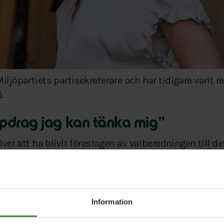
iljöpartiets partisekreterare och har tidigare varit 
.
ppdrag jag kan tänka mig”
 över att ha blivit föreslagen av valberedningen till d
 är det medlemmarna och ombuden som ska välja vå
ven deras förtroende, säger Märta Stenevi.
de kraft”
Information
r valberedningen: