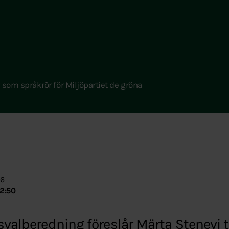
 som språkrör för Miljöpartiet de gröna
56
2:50
svalberedning föreslår Märta Stenevi ti