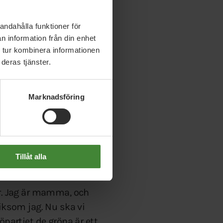
kommer att kunna samla
andahålla funktioner för
n information från din enhet
 tur kombinera informationen
deras tjänster.
n för nya väljare och
Marknadsföring
resten av partiet,
g i sitt förslag.
Tillåt alla
ar. Jag är mamma, och
liksom jag. Nu ska vi
öpartiet de gröna är ett