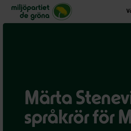
Miljöpartiet de gröna, startsida
Vå
Märta Stenevi
språkrör för 