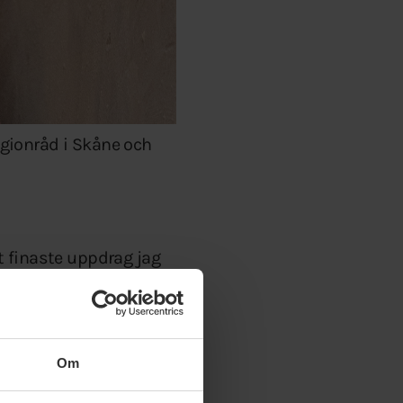
regionråd i Skåne och
et finaste uppdrag jag
rt nästa språkrör,
Om