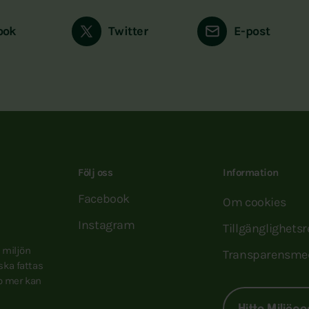
ook
Twitter
E-post
Följ oss
Information
Facebook
Om cookies
Instagram
Tillgänglighets
e miljön
Transparensme
 ska fattas
to mer kan