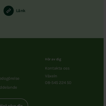
Länk
Hör av dig
Kontakta oss
Växeln
redogörelse
08-545 224 50
ddelande