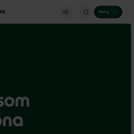
ka
Meny
 som
öna