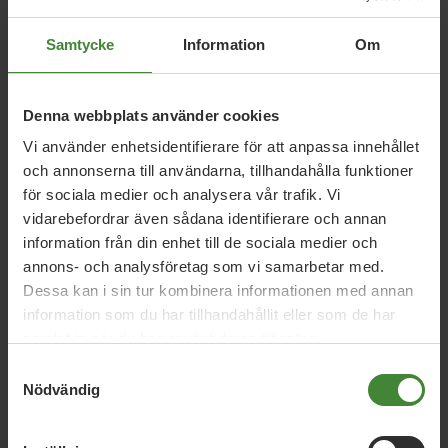
Samtycke
Information
Om
Relaterade nyheter
Denna webbplats använder cookies
Vi använder enhetsidentifierare för att anpassa innehållet
och annonserna till användarna, tillhandahålla funktioner
26 juni 2026
för sociala medier och analysera vår trafik. Vi
Daniel Helldéns Almedalstal
vidarebefordrar även sådana identifierare och annan
information från din enhet till de sociala medier och
annons- och analysföretag som vi samarbetar med.
18 maj 2026
Dessa kan i sin tur kombinera informationen med annan
MP presenterar industripaket för hållbar
information som du har tillhandahållit eller som de har
konkurrenskraft
samlat in när du har använt deras tjänster.
Samtyckesval
Nödvändig
16 april 2026