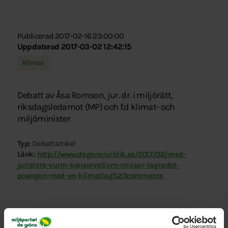
Publicerad 2017-02-16 23:00:00
Uppdaterad 2017-03-02 12:42:15
Klimat
Debatt av Åsa Romson, jur. dr. i miljörätt,
riksdagsledamot (MP) och f.d klimat- och
miljöminister
Typ:
Debattartikel
Länk:
http://www.dagensjuridik.se/2017/02/med-
juristers-vurm-konservatism-missar-lagradet-
poangen-med-en-klimatlag%23comments