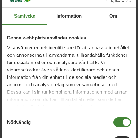
Samtycke
Information
Om
Relaterade nyheter
Denna webbplats använder cookies
Vi använder enhetsidentifierare för att anpassa innehållet
och annonserna till användarna, tillhandahålla funktioner
23 mars 2023
för sociala medier och analysera vår trafik. Vi
Förbjud greenwashing och stärk
vidarebefordrar även sådana identifierare och annan
konsumentens rätt att reparera
information från din enhet till de sociala medier och
annons- och analysföretag som vi samarbetar med.
Dessa kan i sin tur kombinera informationen med annan
information som du har tillhandahållit eller som de har
14 december 2022
samlat in när du har använt deras tjänster.
Regeringen måste ta striden för vår natur
Samtyckesval
Nödvändig
9 december 2022