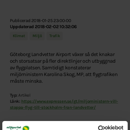
Publicerad 2018-01-25 23:00:00
Uppdaterad 2018-02-02 10:32:06
Klimat
Miljö
Trafik
Göteborg Landvetter Airport växer så det knakar
och storsatsar på fler direktlinjer och utbyggnad
av flygplatsen. Samtidigt konstaterar
miljöministern Karolina Skog, MP, att flygtrafiken
måste minska.
Typ:
Artikel
Länk:
https://www.expressen.se/gt/miljoministern-vill-
stoppa-flyg-till-stockholm-fran-landvetter/