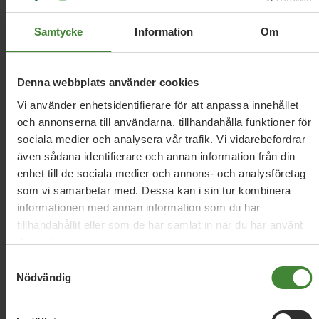
Relaterade nyheter
Samtycke
Information
Om
23 mars 2023
Denna webbplats använder cookies
Förbjud greenwashing och stärk
Vi använder enhetsidentifierare för att anpassa innehållet
konsumentens rätt att reparera
och annonserna till användarna, tillhandahålla funktioner för
sociala medier och analysera vår trafik. Vi vidarebefordrar
även sådana identifierare och annan information från din
14 december 2022
enhet till de sociala medier och annons- och analysföretag
Regeringen måste ta striden för vår natur
som vi samarbetar med. Dessa kan i sin tur kombinera
informationen med annan information som du har
tillhandahållit eller som de har samlat in när du har använt
deras tjänster.
9 december 2022
Samtyckesval
MP: Oerhört svagt av regeringen
Nödvändig
i ålfrågan