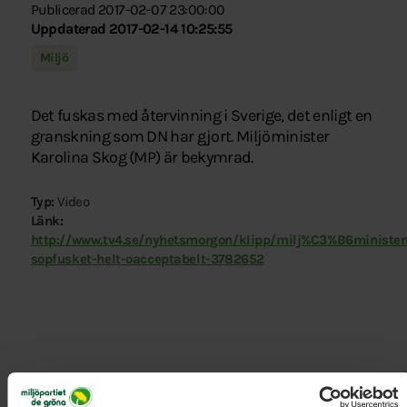
Publicerad 2017-02-07 23:00:00
Uppdaterad 2017-02-14 10:25:55
Miljö
Det fuskas med återvinning i Sverige, det enligt en
granskning som DN har gjort. Miljöminister
Karolina Skog (MP) är bekymrad.
Typ:
Video
Länk:
http://www.tv4.se/nyhetsmorgon/klipp/milj%C3%B6minister
sopfusket-helt-oacceptabelt-3782652