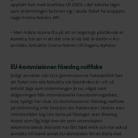
upphört helt med överfiske till 2020. I det kritiska läget
som strömmingen befinner sig i skulle fisket ha stoppats,
säger Emma Nohrén, MP.
– Man måste kunna lita på att en regerings påstående är
korrekta, här ser vi att det inte är så. Det är därför vi KU-
anmäler, fortsätter Emma Nohrén till Dagens Nyheter.
EU-kommissionen föreslog nollfiske
Enligt anmälan slår EU:s gemensamma fiskeripolitik fast
att fisket inte ska fortsätta när bestånden är i ett så
kritiskt läge som strömmingen är nu, något som
rådgivningen från Internationella havsforskningsrådet,
Ices, tydligt har visat. EU-kommissionen föreslog nollfiske
på strömming inför beslutet om fiskekvoter i höstas men
ministerrådet tog inte fasta på förslaget utan föreslog
kvoter som låg högt över de som vetenskapen
rekommenderat. Beslutet har fått hård kritik och har också
anmälts till bland annat EU-domstolen för att bryta mot