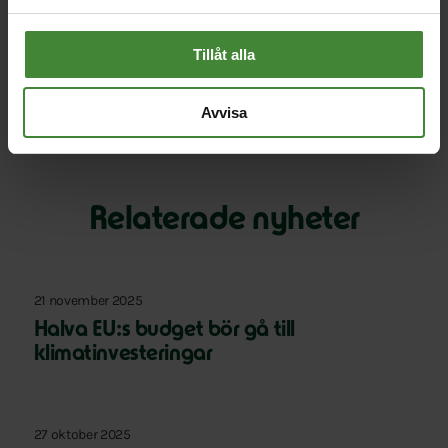
Läs hela intervju med Emma Nohrén i Dagens
Nyheter
här.
Tillåt alla
Avvisa
Relaterade nyheter
21 november 2025
Halva EU:s budget bör gå till
klimatinvesteringar
27 oktober 2025