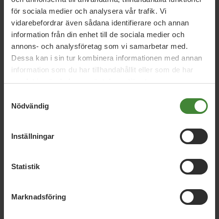
som lyfter deras personligheter och engagemang.
för sociala medier och analysera vår trafik. Vi
vidarebefordrar även sådana identifierare och annan
information från din enhet till de sociala medier och
annons- och analysföretag som vi samarbetar med.
Dessa kan i sin tur kombinera informationen med annan
information som du har tillhandahållit eller som de har
samlat in när du har använt deras tjänster.
Relaterade nyheter
Samtyckesval
Nödvändig
26 juni 2026
Inställningar
Daniel Helldéns Almedalstal
Statistik
18 maj 2026
Marknadsföring
MP presenterar industripaket för hållbar
konkurrenskraft