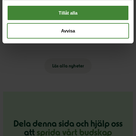
Tillåt alla
16 april 2026
Avvisa
MP: Sverige vinner på grön politik –
valbudskap inför 2026
Läs alla nyheter
Dela denna sida och hjälp oss
att
sprida vårt budskap