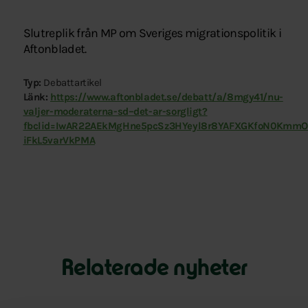
Slutreplik från MP om Sveriges migrationspolitik i
Aftonbladet.
Typ:
Debattartikel
Länk:
https://www.aftonbladet.se/debatt/a/8mgy41/nu-
valjer-moderaterna-sd–det-ar-sorgligt?
fbclid=IwAR22AEkMgHne5pcSz3HYeyl8r8YAFXGKfoN0KmmO
iFkL5varVkPMA
Relaterade nyheter