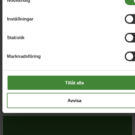
Nödvändig
Inställningar
Statistik
Dela denna sida och hjälp oss
Marknadsföring
att
sprida vårt budskap
Tillåt alla
Avvisa