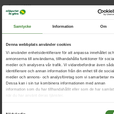
5 augusti 2026
Miljöpartiet: Sverige måste ställa krav på
nya datacenter
Samtycke
Information
Om
3 augusti 2026
Denna webbplats använder cookies
Pride är över – nu fortsätter kampen för
Vi använder enhetsidentifierare för att anpassa innehållet oc
hbtqi-personers rättigheter
annonserna till användarna, tillhandahålla funktioner för socia
medier och analysera vår trafik. Vi vidarebefordrar även såd
identifierare och annan information från din enhet till de socia
30 juli 2026
medier och annons- och analysföretag som vi samarbetar m
Earth Overshoot Day: Naturkrisen är en
Dessa kan i sin tur kombinera informationen med annan
säkerhetsfråga
information som du har tillhandahållit eller som de har samlat
när du har använt deras tjänster.
Samtyckesval
Läs alla nyheter