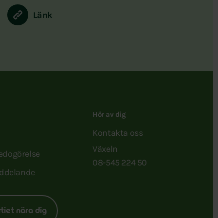
Länk
Hör av dig
Kontakta oss
Växeln
redogörelse
08-545 224 50
ddelande
rtiet nära dig