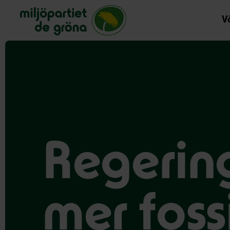
Miljöpartiet de gröna, startsida
Vå
Regering
mer foss