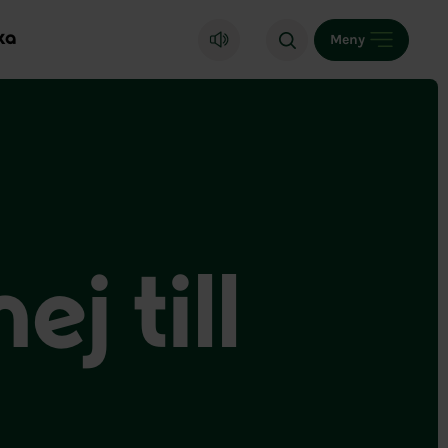
ka
Meny
j till