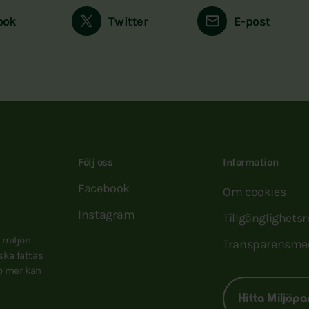
ook
Twitter
E-post
Följ oss
Information
Facebook
Om cookies
Instagram
Tillgänglighets
e miljön
Transparensme
 ska fattas
to mer kan
Hitta Miljöpa