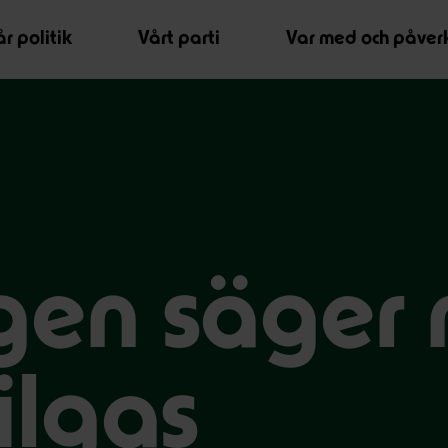
r politik
Vårt parti
Var med och påver
en säger ne
ilgas