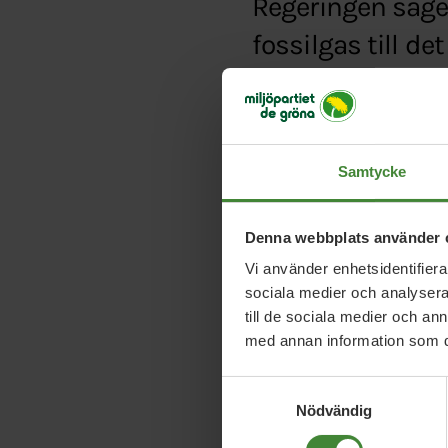
Regeringen säger 
fossilgas till d
Typ:
Video
Länk:
https://www.tv4
sverige-12504422
Samtycke
Denna webbplats använder 
Vi använder enhetsidentifierar
sociala medier och analysera 
till de sociala medier och a
med annan information som du 
Samtyckesval
Nödvändig