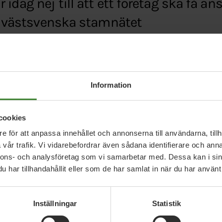
idag nej till att ett företag ska få an
et västsvenska stamnätet
.se/nyheterna/klipp/regeringen-s%C3%A4ger-nej-t
Information
cookies
e för att anpassa innehållet och annonserna till användarna, tillh
vår trafik. Vi vidarebefordrar även sådana identifierare och anna
nnons- och analysföretag som vi samarbetar med. Dessa kan i sin
har tillhandahållit eller som de har samlat in när du har använt 
Relaterade nyheter
Inställningar
Statistik