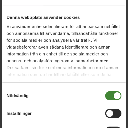
Denna webbplats använder cookies
Vi använder enhetsidentifierare för att anpassa innehållet
och annonserna till användarna, tillhandahålla funktioner
för sociala medier och analysera vår trafik. Vi
vidarebefordrar även sådana identifierare och annan
information från din enhet till de sociala medier och
Riksdagen voterar om samtyckeslagen den 23 maj 2018.
annons- och analysföretag som vi samarbetar med.
Dessa kan i sin tur kombinera informationen med annan
information som du har tillhandahållit eller som de har
samlat in när du har använt deras tjänster.
Samtyckesval
Nödvändig
Relaterade nyheter
Inställningar