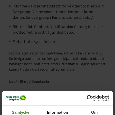
Inför två oaktsamhetsbrott för våldtäkt och sexuellt
övergrepp. Det betyder att man kommer kunna
dömas för övergrepp i fler situationer än idag.
Bättre stöd för offret. När förundersökning inleds ska
brottsoffret få rätt till juridiskt stöd.
Förbättrat skydd för barn
Lagförslaget säger det självklara, att sex ska vara frivilligt.
De övriga partierna har äntligen släppt sitt motstånd, och
förslaget har funnit brett stöd i Riksdagen. Lagen ser ut att
kunna träda i kraft redan till sommaren.
Se vår film på Facebook:
Samtycke
Information
Om