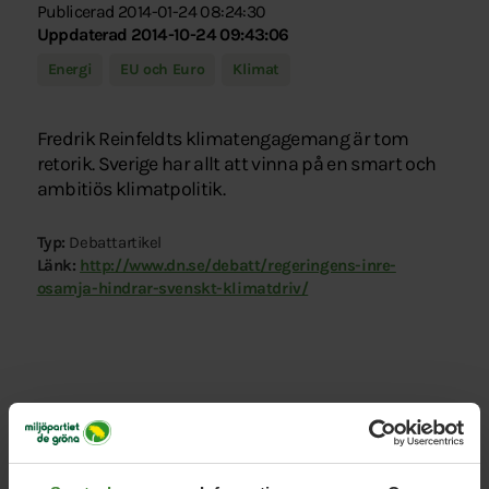
Publicerad 2014-01-24 08:24:30
Uppdaterad 2014-10-24 09:43:06
Energi
EU och Euro
Klimat
Fredrik Reinfeldts klimatengagemang är tom
retorik. Sverige har allt att vinna på en smart och
ambitiös klimatpolitik.
Typ:
Debattartikel
Länk:
http://www.dn.se/debatt/regeringens-inre-
osamja-hindrar-svenskt-klimatdriv/