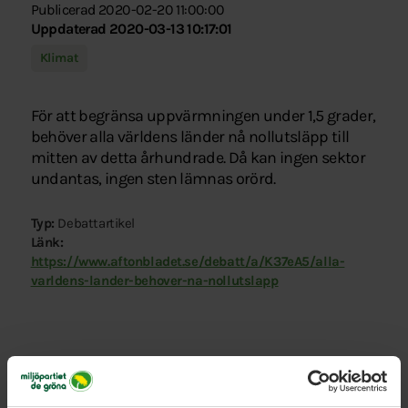
Publicerad 2020-02-20 11:00:00
Uppdaterad 2020-03-13 10:17:01
Klimat
För att begränsa uppvärmningen under 1,5 grader,
behöver alla världens länder nå nollutsläpp till
mitten av detta århundrade. Då kan ingen sektor
undantas, ingen sten lämnas orörd.
Typ:
Debattartikel
Länk:
https://www.aftonbladet.se/debatt/a/K37eA5/alla-
varldens-lander-behover-na-nollutslapp