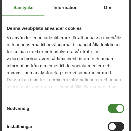
Samtycke
Information
Om
Relaterade nyheter
Denna webbplats använder cookies
Vi använder enhetsidentifierare för att anpassa innehållet
26 juni 2026
och annonserna till användarna, tillhandahålla funktioner
Daniel Helldéns Almedalstal
för sociala medier och analysera vår trafik. Vi
vidarebefordrar även sådana identifierare och annan
information från din enhet till de sociala medier och
18 maj 2026
annons- och analysföretag som vi samarbetar med.
Dessa kan i sin tur kombinera informationen med annan
MP presenterar industripaket för hållbar
information som du har tillhandahållit eller som de har
konkurrenskraft
samlat in när du har använt deras tjänster.
Samtyckesval
Nödvändig
16 april 2026
MP: Sverige vinner på grön politik –
Inställningar
valbudskap inför 2026