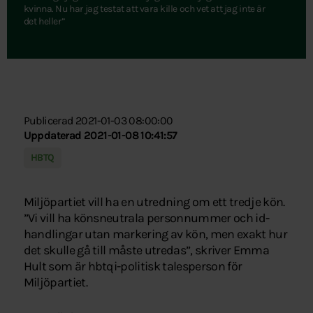
kvinna. Nu har jag testat att vara kille och vet att jag inte är
det heller”
Publicerad 2021-01-03 08:00:00
Uppdaterad 2021-01-08 10:41:57
HBTQ
Miljöpartiet vill ha en utredning om ett tredje kön.
”Vi vill ha könsneutrala personnummer och id-
handlingar utan markering av kön, men exakt hur
det skulle gå till måste utredas”, skriver Emma
Hult som är hbtqi-politisk talesperson för
Miljöpartiet.