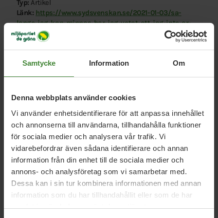
Typ:
Artikel
Länk:
https://www.sydsvenskan.se/2021-01-03/sa-
lange-jag-kan-minnas-har-jag-vetat-att-jag-inte-ar-
kvinna
Samtycke
Information
Om
Denna webbplats använder cookies
Vi använder enhetsidentifierare för att anpassa innehållet
Relaterade nyheter
och annonserna till användarna, tillhandahålla funktioner
för sociala medier och analysera vår trafik. Vi
vidarebefordrar även sådana identifierare och annan
information från din enhet till de sociala medier och
1 januari 2022
annons- och analysföretag som vi samarbetar med.
”Vi behöver ställa mycket högre krav på
Dessa kan i sin tur kombinera informationen med annan
transvården”
information som du har tillhandahållit eller som de har
samlat in när du har använt deras tjänster.