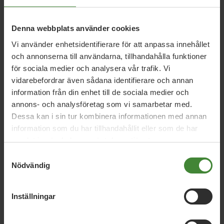
Denna webbplats använder cookies
23 mars 2023
Förbjud greenwashing och stärk
Vi använder enhetsidentifierare för att anpassa innehållet
konsumentens rätt att reparera
och annonserna till användarna, tillhandahålla funktioner
för sociala medier och analysera vår trafik. Vi
vidarebefordrar även sådana identifierare och annan
information från din enhet till de sociala medier och
14 december 2022
annons- och analysföretag som vi samarbetar med.
Regeringen måste ta striden för vår natur
Dessa kan i sin tur kombinera informationen med annan
information som du har tillhandahållit eller som de har
samlat in när du har använt deras tjänster.
9 december 2022
Samtyckesval
MP: Oerhört svagt av regeringen
Nödvändig
i ålfrågan
Inställningar
Läs alla nyheter