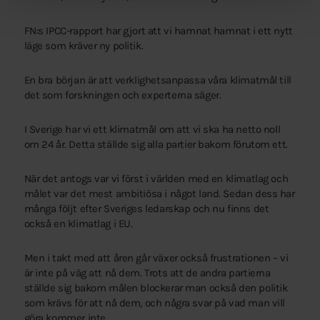
FN:s IPCC-rapport har gjort att vi hamnat hamnat i ett nytt
läge som kräver ny politik.
En bra början är att verklighetsanpassa våra klimatmål till
det som forskningen och experterna säger.
I Sverige har vi ett klimatmål om att vi ska ha netto noll
om 24 år. Detta ställde sig alla partier bakom förutom ett.
När det antogs var vi först i världen med en klimatlag och
målet var det mest ambitiösa i något land. Sedan dess har
många följt efter Sveriges ledarskap och nu finns det
också en klimatlag i EU.
Men i takt med att åren går växer också frustrationen – vi
är inte på väg att nå dem. Trots att de andra partierna
ställde sig bakom målen blockerar man också den politik
som krävs för att nå dem, och några svar på vad man vill
göra kommer inte.