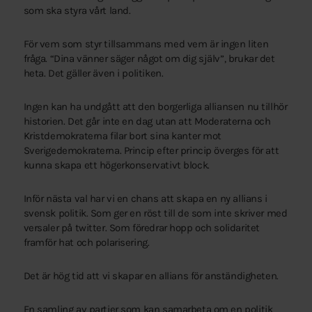
som ska styra vårt land.
För vem som styr tillsammans med vem är ingen liten
fråga. “Dina vänner säger något om dig själv”, brukar det
heta. Det gäller även i politiken.
Ingen kan ha undgått att den borgerliga alliansen nu tillhör
historien. Det går inte en dag utan att Moderaterna och
Kristdemokraterna filar bort sina kanter mot
Sverigedemokraterna. Princip efter princip överges för att
kunna skapa ett högerkonservativt block.
Inför nästa val har vi en chans att skapa en ny allians i
svensk politik. Som ger en röst till de som inte skriver med
versaler på twitter. Som föredrar hopp och solidaritet
framför hat och polarisering.
Det är hög tid att vi skapar en allians för anständigheten.
En samling av partier som kan samarbeta om en politik