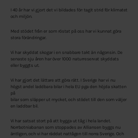
I 40 år har vi gjort det vi bildades för: tagit strid för klimatet
och miljön.
Med stödet från er som röstat på oss har vi kunnat göra
stora förändringar.
Vi har skyddat skogar i en snabbare takt än någonsin. De
senaste sju åren har över 1000 naturreservat skyddats
eller byggts ut.
Vi har gjort det lättare att göra rätt. I Sverige har vi nu
högst andel laddbara bilar i hela EU pga den höjda skatten
på
bilar som släpper ut mycket, och stödet till den som väljer
en laddbar bil.
Vi har satsat stort på att bygga ut tåg i hela landet.
Norrbotniabanan som stoppades av Alliansen byggs nu
äntligen, och vi har räddat nattågen till norra Sverige. Och