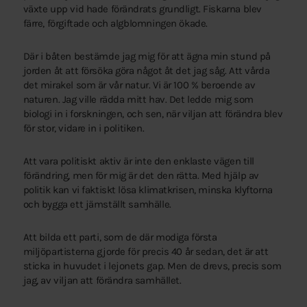
växte upp vid hade förändrats grundligt. Fiskarna blev
färre, förgiftade och algblomningen ökade.
Där i båten bestämde jag mig för att ägna min stund på
jorden åt att försöka göra något åt det jag såg. Att vårda
det mirakel som är vår natur. Vi är 100 % beroende av
naturen. Jag ville rädda mitt hav. Det ledde mig som
biologi in i forskningen, och sen, när viljan att förändra blev
för stor, vidare in i politiken.
Att vara politiskt aktiv är inte den enklaste vägen till
förändring, men för mig är det den rätta. Med hjälp av
politik kan vi faktiskt lösa klimatkrisen, minska klyftorna
och bygga ett jämställt samhälle.
Att bilda ett parti, som de där modiga första
miljöpartisterna gjorde för precis 40 år sedan, det är att
sticka in huvudet i lejonets gap. Men de drevs, precis som
jag, av viljan att förändra samhället.