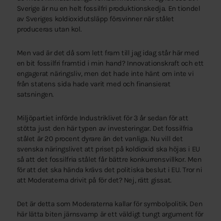
Sverige är nu en helt fossilfri produktionskedja. En tiondel
av Sveriges koldioxidutsläpp försvinner när stålet
produceras utan kol.
Men vad är det då som lett fram till jag idag står här med
en bit fossilfri framtid i min hand? Innovationskraft och ett
engagerat näringsliv, men det hade inte hänt om inte vi
från statens sida hade varit med och finansierat
satsningen.
Miljöpartiet införde Industriklivet för 3 år sedan för att
stötta just den här typen av investeringar. Det fossilfria
stålet är 20 procent dyrare än det vanliga. Nu vill det
svenska näringslivet att priset på koldioxid ska höjas i EU
så att det fossilfria stålet får bättre konkurrensvillkor. Men
för att det ska hända krävs det politiska beslut i EU. Tror ni
att Moderaterna drivit på för det? Nej, rätt gissat.
Det är detta som Moderaterna kallar för symbolpolitik. Den
här lätta biten järnsvamp är ett väldigt tungt argument för