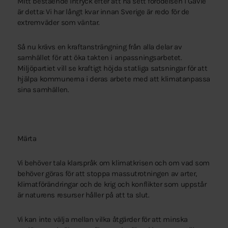
Mitt bestående intryck efter att ha sett förödelsen i Gävle
är detta: Vi har långt kvar innan Sverige är redo för de
extremväder som väntar.
Så nu krävs en kraftansträngning från alla delar av
samhället för att öka takten i anpassningsarbetet.
Miljöpartiet vill se kraftigt höjda statliga satsningar för att
hjälpa kommunerna i deras arbete med att klimatanpassa
sina samhällen.
Märta
Vi behöver tala klarspråk om klimatkrisen och om vad som
behöver göras för att stoppa massutrotningen av arter,
klimatförändringar och de krig och konflikter som uppstår
är naturens resurser håller på att ta slut.
Vi kan inte välja mellan vilka åtgärder för att minska