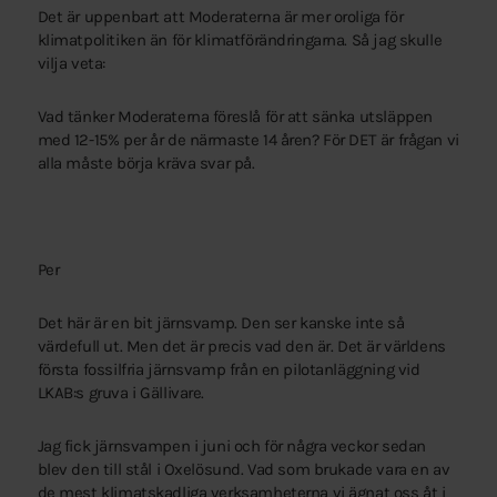
Det är uppenbart att Moderaterna är mer oroliga för
klimatpolitiken än för klimatförändringarna. Så jag skulle
vilja veta:
Vad tänker Moderaterna föreslå för att sänka utsläppen
med 12-15% per år de närmaste 14 åren? För DET är frågan vi
alla måste börja kräva svar på.
Per
Det här är en bit järnsvamp. Den ser kanske inte så
värdefull ut. Men det är precis vad den är. Det är världens
första fossilfria järnsvamp från en pilotanläggning vid
LKAB:s gruva i Gällivare.
Jag fick järnsvampen i juni och för några veckor sedan
blev den till stål i Oxelösund. Vad som brukade vara en av
de mest klimatskadliga verksamheterna vi ägnat oss åt i