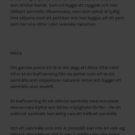
som blickar framåt. Som vill bygga ett tryggare och mer
hållbart samhälle tillsammans, men som också är tydlig
mot väljarna med att politiken inte kan byggas på ett parti
som har sina rötter i den svenska nazismen.
Märta
Om ganska precis ett år är det dags att rösta. Efter valet
vill vi se en kraftsamling från de partier som vill se ett
samhälle som respekterar naturens ramar och bygger ett
samhälle utan rovdrift.
En kraftsamling för ett rättvist samhälle med minskade
ekonomiska klyftor och bättre möjligheter för fler – för ett
orättvist samhälle kan aldrig vara ett hållbart samhälle.
Och ett samhälle som inte är jämställt kan inte bli vare sig
rättvist eller hållbart. Det är precis därför som våra gröna