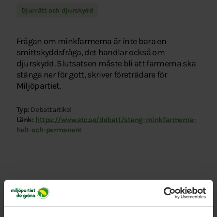
Djurrätt och djurskydd
Frågan om minkfarmerna är inte bara en
smittskyddsfråga, det handlar också om
djurskydd. Slutsatsen måste bli att farmerna ska
stänga ner för gott, skriver företrädare för
Miljöpartiet.
Typ:
Debattartikel
Länk:
https://www.etc.se/debatt/stang-minkfarmerna-
helt-och-permanent