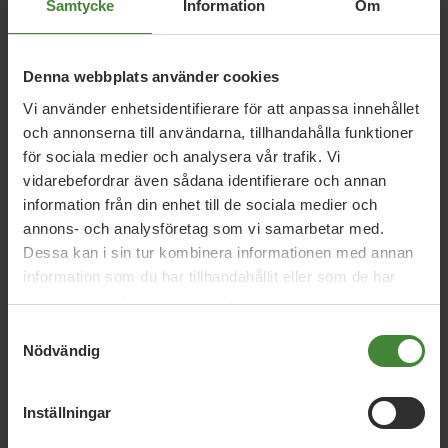
Relaterade nyheter
Samtycke
Information
Om
Denna webbplats använder cookies
16 juni 2026
Vi använder enhetsidentifierare för att anpassa innehållet
Miljöpartiet får högst betyg i Djurens
och annonserna till användarna, tillhandahålla funktioner
Rätts valguide
för sociala medier och analysera vår trafik. Vi
vidarebefordrar även sådana identifierare och annan
information från din enhet till de sociala medier och
annons- och analysföretag som vi samarbetar med.
2 december 2025
Dessa kan i sin tur kombinera informationen med annan
Befria EU från pälsindustrin
information som du har tillhandahållit eller som de har
samlat in när du har använt deras tjänster.
Samtyckesval
7 maj 2024
Nödvändig
Rädda kornas rätt att beta från
högerpartiernas attack
Inställningar