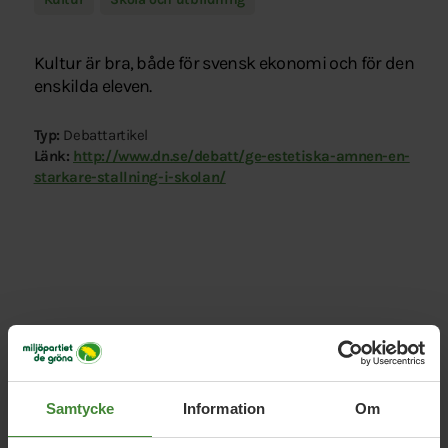
Kultur är bra, både för svensk ekonomi och för den
enskilda eleven.
Typ:
Debattartikel
Länk:
http://www.dn.se/debatt/ge-estetiska-amnen-en-
starkare-stallning-i-skolan/
Relaterade nyheter
Samtycke
Information
Om