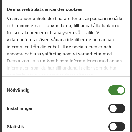
5 februari 2026
Denna webbplats använder cookies
MP lovar ny ”kulturell allemansrätt”
Vi använder enhetsidentifierare för att anpassa innehållet
och annonserna till användarna, tillhandahålla funktioner
för sociala medier och analysera vår trafik. Vi
9 januari 2026
vidarebefordrar även sådana identifierare och annan
Regeringens friskoleförslag räcker inte –
information från din enhet till de sociala medier och
Miljöpartiet kräver vinstförbud
annons- och analysföretag som vi samarbetar med.
Dessa kan i sin tur kombinera informationen med annan
information som du har tillhandahållit eller som de har
2 oktober 2024
samlat in när du har använt deras tjänster.
Det svenska betygsystemet behöver
Samtyckesval
reformeras
Nödvändig
Inställningar
Läs alla nyheter
Statistik