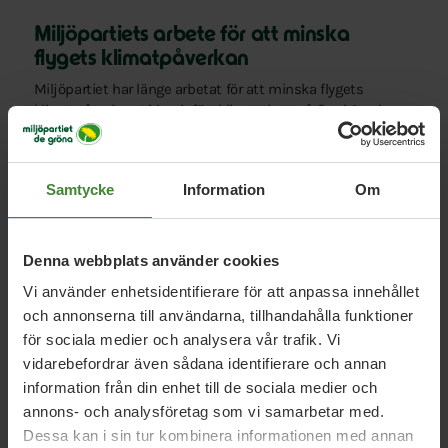
Miljöpartiets arbete för att minska
flygets klimatpåverkan
Miljöpartiet har länge arbetat för att minska flygets
klimatpåverkan. Vi har infört klimatskatt på flyg i Sverige
och drivit igenom satsningar på både järnvägsunderhåll
och nattåg, och på produktion av hållbara drivmedel. I
januariavtalet har vi drivit igenom att det ska införas
Samtycke
Information
Om
klimatdeklarationer på långväga flygresor, att en
reduktionsplikt ska införas på flygets utsläpp och att
miljöstyrande start- och landningsavgifter ska införas för
flyget.
Denna webbplats använder cookies
Vi använder enhetsidentifierare för att anpassa innehållet
Framåt arbetar Miljöpartiet bland annat för att
och annonserna till användarna, tillhandahålla funktioner
för sociala medier och analysera vår trafik. Vi
ge Swedavia i uppdrag att arbeta för minskat
vidarebefordrar även sådana identifierare och annan
flygresande
information från din enhet till de sociala medier och
flygplatser ska införa trängselavgifter, vilket kan öka
annons- och analysföretag som vi samarbetar med.
priset på pendlings- och affärsflygresor
Dessa kan i sin tur kombinera informationen med annan