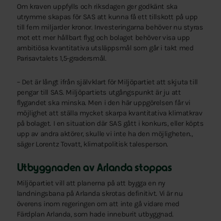
Om kraven uppfylls och riksdagen ger godkänt ska
utrymme skapas för SAS att kunna få ett tillskott på upp
till fem miljarder kronor. Investeringarna behöver nu styras
mot ett mer hållbart flyg och bolaget behöver visa upp
ambitiösa kvantitativa utsläppsmål som går i takt med
Parisavtalets 1,5-gradersmål.
– Det är långt ifrån självklart för Miljöpartiet att skjuta till
pengar till SAS. Miljöpartiets utgångspunkt är ju att
flygandet ska minska. Men i den här uppgörelsen får vi
möjlighet att ställa mycket skarpa kvantitativa klimatkrav
på bolaget. I en situation där SAS gått i konkurs, eller köpts
upp av andra aktörer, skulle vi inte ha den möjligheten.,
säger Lorentz Tovatt, klimatpolitisk talesperson.
Utbyggnaden av Arlanda stoppas
Miljöpartiet vill att planerna på att bygga en ny
landningsbana på Arlanda skrotas definitivt. Vi är nu
överens inom regeringen om att inte gå vidare med
Färdplan Arlanda, som hade inneburit utbyggnad.