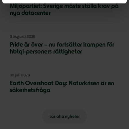
Miljöpartiet: Sverige måste ställa krav på
nya datacenter
3 augusti 2026
Pride är över – nu fortsätter kampen för
hbtqi-personers rättigheter
30 juli 2026
Earth Overshoot Day: Naturkrisen är en
säkerhetsfråga
Läs alla nyheter