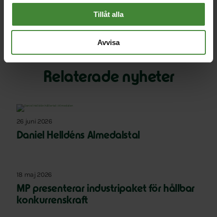
Tillåt alla
Avvisa
Relaterade nyheter
26 juni 2026
Daniel Helldéns Almedalstal
18 maj 2026
MP presenterar industripaket för hållbar
konkurrenskraft