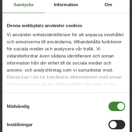
Relaterade nyheter
Samtycke
Information
Om
Denna webbplats använder cookies
5 augusti 2026
Vi använder enhetsidentifierare för att anpassa innehållet
Miljöpartiet: Sverige måste ställa krav på
och annonserna till användarna, tillhandahålla funktioner
nya datacenter
för sociala medier och analysera vår trafik. Vi
vidarebefordrar även sådana identifierare och annan
information från din enhet till de sociala medier och
3 augusti 2026
annons- och analysföretag som vi samarbetar med.
Pride är över – nu fortsätter kampen för
Dessa kan i sin tur kombinera informationen med annan
hbtqi-personers rättigheter
information som du har tillhandahållit eller som de har
samlat in när du har använt deras tjänster.
Samtyckesval
Nödvändig
30 juli 2026
Earth Overshoot Day: Naturkrisen är en
säkerhetsfråga
Inställningar