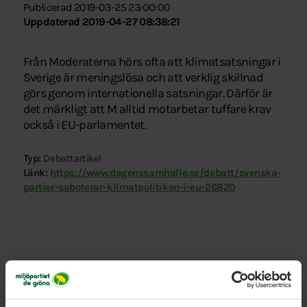
Publicerad 2019-03-25 23:00:00
Uppdaterad 2019-04-27 08:38:21
Från Moderaterna hörs ofta att klimatsatsningar i
Sverige är meningslösa och att verklig skillnad
görs genom internationella satsningar. Därför är
det märkligt att M alltid motarbetar tuffare krav
också i EU-parlamentet.
Typ:
Debattartikel
Länk:
https://www.dagenssamhalle.se/debatt/svenska-
partier-saboterar-klimatpolitiken-i-eu-26820