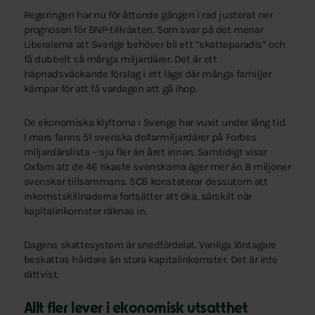
Regeringen har nu för åttonde gången i rad justerat ner
prognosen för BNP-tillväxten. Som svar på det menar
Liberalerna att Sverige behöver bli ett “skatteparadis” och
få dubbelt så många miljardärer. Det är ett
häpnadsväckande förslag i ett läge där många familjer
kämpar för att få vardagen att gå ihop.
De ekonomiska klyftorna i Sverige har vuxit under lång tid.
I mars fanns 51 svenska dollarmiljardärer på Forbes
miljardärslista – sju fler än året innan. Samtidigt visar
Oxfam att de 46 rikaste svenskarna äger mer än 8 miljoner
svenskar tillsammans. SCB konstaterar dessutom att
inkomstskillnaderna fortsätter att öka, särskilt när
kapitalinkomster räknas in.
Dagens skattesystem är snedfördelat. Vanliga löntagare
beskattas hårdare än stora kapitalinkomster. Det är inte
rättvist.
Allt fler lever i ekonomisk utsatthet