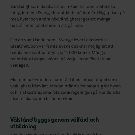
Samtidigt som de rikaste blir rikare har den materiella
fattigdomen i Sverige fördubblats på fem år. Höga priser på
mat, hyror och andra nödvändigheter gör att många
hushåll inte får ekonomin att gå ihop.
Fler än vart tionde barn i Sverige lever i ekonomisk
utsatthet, och var femte svensk saknar möjlighet att
betala en oväntad utgift på 14 000 kronor. Många
människor tvingas vända på varje krona för att klara
vardagen.
Mot den bakgrunden framstår Liberalernas utspel som
verklighetsfrånvänt. Medan människor oroar sig för hyran
och matkostnaderna fokuserar regeringen på hur de allra
rikaste ska kunna bli ännu rikare.
Välstånd byggs genom välfärd och
utbildning
Idén bygger dessutom på en felaktig syn på hur