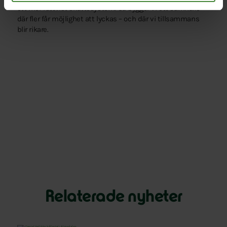
ett mer rättvist skattesystem. Så bygger vi ett samhälle
där fler får möjlighet att lyckas – och där vi tillsammans
blir rikare.
Relaterade nyheter