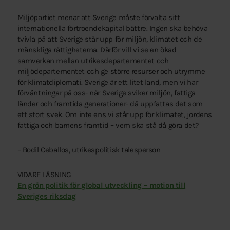
Miljöpartiet menar att Sverige måste förvalta sitt
internationella förtroendekapital bättre. Ingen ska behöva
tvivla på att Sverige står upp för miljön, klimatet och de
mänskliga rättigheterna. Därför vill vi se en ökad
samverkan mellan utrikesdepartementet och
miljödepartementet och ge större resurser och utrymme
för klimatdiplomati. Sverige är ett litet land, men vi har
förväntningar på oss- när Sverige sviker miljön, fattiga
länder och framtida generationer- då uppfattas det som
ett stort svek. Om inte ens vi står upp för klimatet, jordens
fattiga och barnens framtid – vem ska stå då göra det?
– Bodil Ceballos, utrikespolitisk talesperson
VIDARE LÄSNING
En grön politik för global utveckling – motion till
Sveriges riksdag