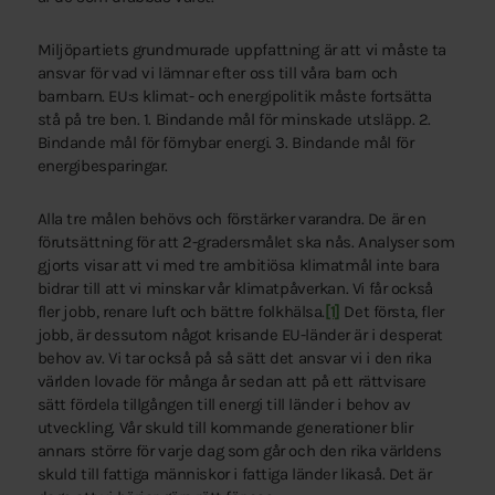
Miljöpartiets grundmurade uppfattning är att vi måste ta
ansvar för vad vi lämnar efter oss till våra barn och
barnbarn. EU:s klimat- och energipolitik måste fortsätta
stå på tre ben. 1. Bindande mål för minskade utsläpp. 2.
Bindande mål för förnybar energi. 3. Bindande mål för
energibesparingar.
Alla tre målen behövs och förstärker varandra. De är en
förutsättning för att 2-gradersmålet ska nås. Analyser som
gjorts visar att vi med tre ambitiösa klimatmål inte bara
bidrar till att vi minskar vår klimatpåverkan. Vi får också
fler jobb, renare luft och bättre folkhälsa.
[1]
Det första, fler
jobb, är dessutom något krisande EU-länder är i desperat
behov av. Vi tar också på så sätt det ansvar vi i den rika
världen lovade för många år sedan att på ett rättvisare
sätt fördela tillgången till energi till länder i behov av
utveckling. Vår skuld till kommande generationer blir
annars större för varje dag som går och den rika världens
skuld till fattiga människor i fattiga länder likaså. Det är