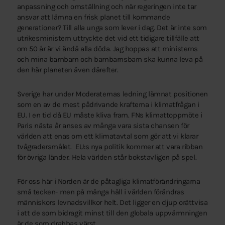
anpassning och omställning och när regeringen inte tar
ansvar att lämna en frisk planet till kommande
generationer? Till alla unga som lever i dag. Det är inte som
utrikesministern uttryckte det vid ett tidigare tillfälle att
om 50 år är vi ändå alla döda. Jag hoppas att ministerns
och mina barnbarn och barnbarnsbarn ska kunna leva på
den här planeten även därefter.
Sverige har under Moderaternas ledning lämnat positionen
som en av de mest pådrivande krafterna i klimatfrågan i
EU. I en tid då EU måste kliva fram. FNs klimattoppmöte i
Paris nästa år anses av många vara sista chansen för
världen att enas om ett klimatavtal som gör att vi klarar
tvågradersmålet. EU:s nya politik kommer att vara ribban
för övriga länder. Hela världen står bokstavligen på spel.
För oss här i Norden är de påtagliga klimatförändringarna
små tecken- men på många håll i världen förändras
människors levnadsvillkor helt. Det ligger en djup orättvisa
i att de som bidragit minst till den globala uppvärmningen
är de som drabbas värst.