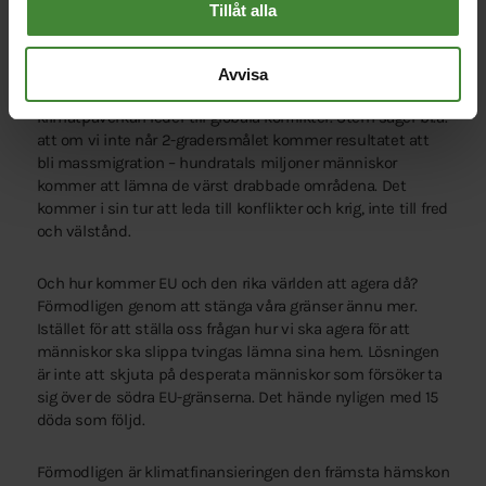
Tillåt alla
I en nyligen publicerad artikel om klimatpåverkan i the
Guardian kan vi läsa om Nicholas Stern, som författade
den rapport som i oktober 2006 beskrev följderna av
Avvisa
klimatpåverkan i pengar. Han menar i artikeln att
klimatpåverkan leder till globala konflikter. Stern säger bl.a.
att om vi inte når 2-gradersmålet kommer resultatet att
bli massmigration – hundratals miljoner människor
kommer att lämna de värst drabbade områdena. Det
kommer i sin tur att leda till konflikter och krig, inte till fred
och välstånd.
Och hur kommer EU och den rika världen att agera då?
Förmodligen genom att stänga våra gränser ännu mer.
Istället för att ställa oss frågan hur vi ska agera för att
människor ska slippa tvingas lämna sina hem. Lösningen
är inte att skjuta på desperata människor som försöker ta
sig över de södra EU-gränserna. Det hände nyligen med 15
döda som följd.
Förmodligen är klimatfinansieringen den främsta hämskon