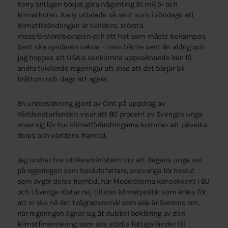
Kerry äntligen börjat göra någonting åt miljö- och
klimathoten. Kerry uttalade så sent som i söndags att
klimatförändringen är världens största
massförstörelsevapen och ett hot som måste bekämpas.
Sent ska syndaren vakna – men bättre sent än aldrig och
jag hoppas att USA:s senkomna uppvaknande kan få
andra tvivlande regeringar att inse att det börjar bli
bråttom och dags att agera.
En undersökning gjord av Cint på uppdrag av
Världsnaturfonden visar att 80 procent av Sveriges unga
oroar sig för hur klimatförändringarna kommer att påverka
deras och världens framtid.
Jag undrar hur utrikesministern tror att dagens unga ser
på regeringen som beslutsfattare, ansvariga för beslut
som avgör deras framtid, när Moderaterna konsekvent i EU
och i Sverige röstar nej till den klimatpolitik som krävs för
att vi ska nå det tvågradersmål som alla är överens om,
när regeringen ägnar sig åt dubbel bokföring av den
klimatfinansiering som ska stödja fattiga länder till