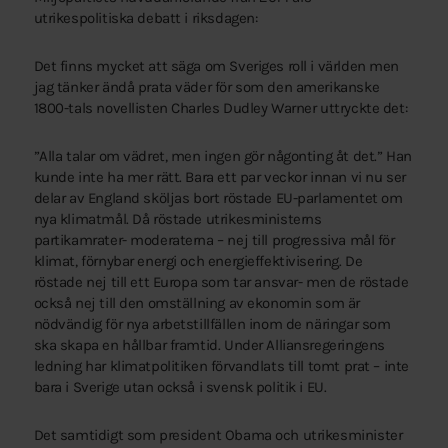
utrikespolitiska debatt i riksdagen:
Det finns mycket att säga om Sveriges roll i världen men
jag tänker ändå prata väder för som den amerikanske
1800-tals novellisten Charles Dudley Warner uttryckte det:
”Alla talar om vädret, men ingen gör någonting åt det.” Han
kunde inte ha mer rätt. Bara ett par veckor innan vi nu ser
delar av England sköljas bort röstade EU-parlamentet om
nya klimatmål. Då röstade utrikesministerns
partikamrater- moderaterna – nej till progressiva mål för
klimat, förnybar energi och energieffektivisering. De
röstade nej till ett Europa som tar ansvar- men de röstade
också nej till den omställning av ekonomin som är
nödvändig för nya arbetstillfällen inom de näringar som
ska skapa en hållbar framtid. Under Alliansregeringens
ledning har klimatpolitiken förvandlats till tomt prat – inte
bara i Sverige utan också i svensk politik i EU.
Det samtidigt som president Obama och utrikesminister