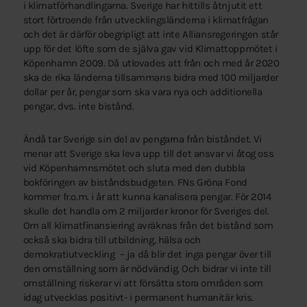
i klimatförhandlingarna. Sverige har hittills åtnjutit ett
stort förtroende från utvecklingsländerna i klimatfrågan
och det är därför obegripligt att inte Alliansregeringen står
upp för det löfte som de själva gav vid Klimattoppmötet i
Köpenhamn 2009. Då utlovades att från och med år 2020
ska de rika länderna tillsammans bidra med 100 miljarder
dollar per år, pengar som ska vara nya och additionella
pengar, dvs. inte bistånd.
Ändå tar Sverige sin del av pengarna från biståndet. Vi
menar att Sverige ska leva upp till det ansvar vi åtog oss
vid Köpenhamnsmötet och sluta med den dubbla
bokföringen av biståndsbudgeten. FNs Gröna Fond
kommer fr.o.m. i år att kunna kanalisera pengar. För 2014
skulle det handla om 2 miljarder kronor för Sveriges del.
Om all klimatfinansiering avräknas från det bistånd som
också ska bidra till utbildning, hälsa och
demokratiutveckling – ja då blir det inga pengar över till
den omställning som är nödvändig. Och bidrar vi inte till
omställning riskerar vi att försätta stora områden som
idag utvecklas positivt- i permanent humanitär kris.