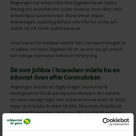
Regeringen har redan infört flera åtgärder för att hjälpa
företag och anställda den svåra situation som råder med
anledning av Coronaviruset. Bland annat slopas
karensdagen, sjukintyg behövs inte efter en vecka och
staten tar ett större sjuklöneansvar.
Vissa branscher drabbas särskilt hårt, transportnäringen är
en sådan. Det krävs åtgärder för att de inte ska gå omkull
och många människor förlora sin försörjning.
De som jobbar i branschen måste ha en
inkomst även efter Coronakrisen
Regeringen föreslår att flygföretagen ska kunna få
kreditgarantier för lån på kapitalmarknaden. Det handlar
om sammanlagt högst fem miljarder kronor under år 2020,
varav 1,5 miljarder är riktat till SAS. Dessutom föreslås att
Exportkreditnämnden ska kunna öka sina kreditgarantier
för att stödja svenska exportföretag och genom detta
även sjöfarten.