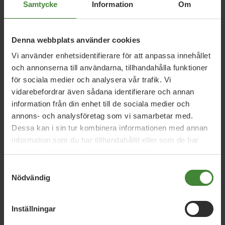
Samtycke
Information
Om
Åtgärderna ska stärka företagens möjlighet att fortsätta
bedriva verksamhet så att anställda inte behöver bli av
med jobbet.
Denna webbplats använder cookies
Vi ska ställa om flyget
Vi använder enhetsidentifierare för att anpassa innehållet
Miljöpartiet vill se en omställning till ett hållbart och
och annonserna till användarna, tillhandahålla funktioner
fossilfritt transportsystem: Det betyder att flygresandet
för sociala medier och analysera vår trafik. Vi
måste minska. Men omställningen ska göras genom
vidarebefordrar även sådana identifierare och annan
planerade åtgärder som flygskatt, inblandning av
information från din enhet till de sociala medier och
biobränsle och klimatdeklarationer. Inte genom att
annons- och analysföretag som vi samarbetar med.
människor från en dag till en annan lämnas utan arbete
Dessa kan i sin tur kombinera informationen med annan
och försörjning mitt i en redan mycket osäker situation.
information som du har tillhandahållit eller som de har
samlat in när du har använt deras tjänster.
Samtyckesval
Nödvändig
Inställningar
Relaterade nyheter