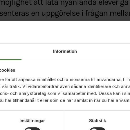
möjlighet att låta nyanlända elever gå f
esenteras en uppgörelse i frågan mell
tierna.
onbladet.se/nyheter/article22892259.ab
Information
cookies
e för att anpassa innehållet och annonserna till användarna, tillh
vår trafik. Vi vidarebefordrar även sådana identifierare och anna
nnons- och analysföretag som vi samarbetar med. Dessa kan i sin
har tillhandahållit eller som de har samlat in när du har använt 
Relaterade nyheter
Inställningar
Statistik