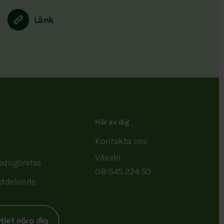
Länk
Hör av dig
Kontakta oss
Växeln
redogörelse
08-545 224 50
ddelande
rtiet nära dig