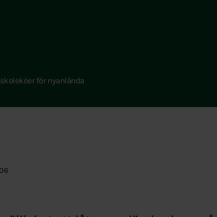
riskoleköer för nyanlända
:06