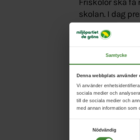
Friskolor ska få 
skolan. I dag pr
de borgerliga par
Typ:
Artikel
Länk:
http://www.aft
Samtycke
Denna webbplats använder 
Vi använder enhetsidentifierar
sociala medier och analysera 
till de sociala medier och a
med annan information som du 
Samtyckesval
Nödvändig