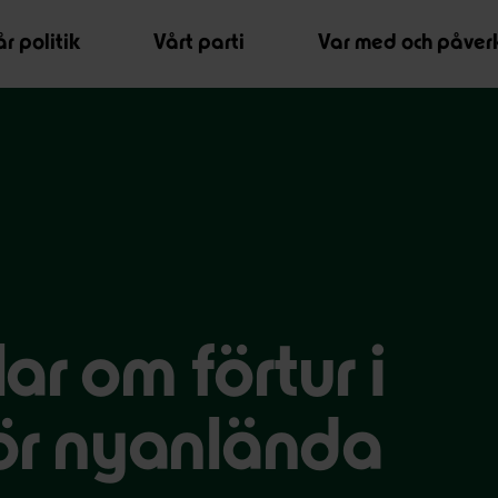
r politik
Vårt parti
Var med och påver
ar om förtur i
för nyanlända