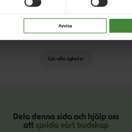
9 januari 2026
2 
Regeringens friskoleförslag räcker inte –
D
Avvisa
Miljöpartiet kräver vinstförbud
r
Läs alla nyheter
Dela denna sida och hjälp oss
att
sprida vårt budskap