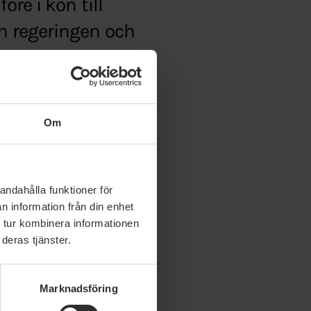
öre i kön till
an regeringen och
Om
andahålla funktioner för
n information från din enhet
 tur kombinera informationen
deras tjänster.
Marknadsföring