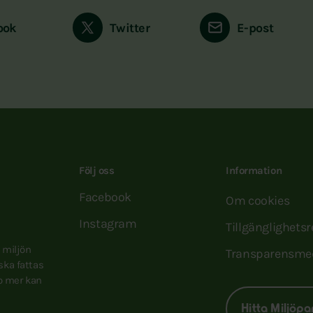
ook
Twitter
E-post
Följ oss
Information
Facebook
Om cookies
Instagram
Tillgänglighets
e miljön
Transparensme
 ska fattas
to mer kan
Hitta Miljöpa