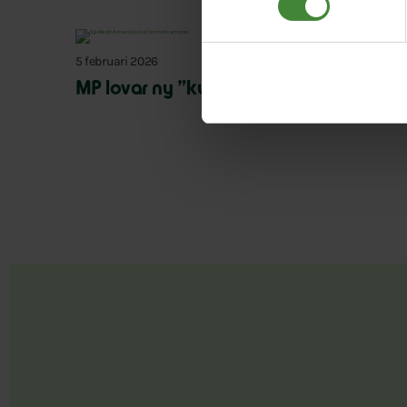
5 februari 2026
MP lovar ny ”kulturell allemansrätt”