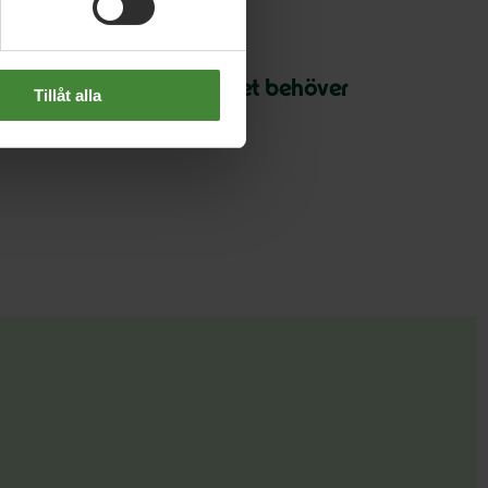
oktober 2024
et svenska betygsystemet behöver
Tillåt alla
eformeras