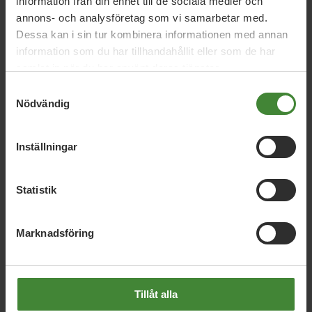
information från din enhet till de sociala medier och
annons- och analysföretag som vi samarbetar med.
De här myndigheterna får del av satsningen
Dessa kan i sin tur kombinera informationen med annan
Skatteverket får mer pengar för att kunna upptäcka,
information som du har tillhandahållit eller som de har
utreda och åtgärda fler fel i folkbokföringen. En korrekt
samlat in när du har använt deras tjänster.
folkbokföring bidrar till korrekta beslut om bidrag med
mera.
Samtyckesval
Nödvändig
Ekobrottsmyndigheten får medel för att kunna utreda och
lagföra välfärdsbrott.
Inställningar
Kronofogdemyndigheten får mer medel för att i större
utsträckning kunna samverka med andra myndigheter vid
Statistik
till exempel beslut om bidrag och utmätning av skulder.
Marknadsföring
Tillåt alla