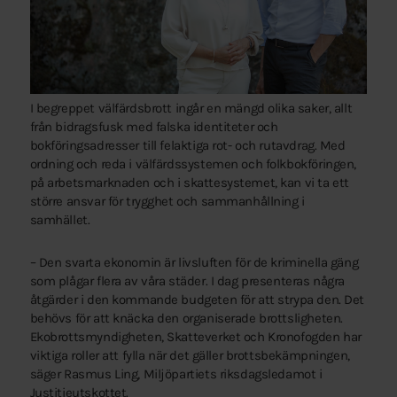
I begreppet välfärdsbrott ingår en mängd olika saker, allt
från bidragsfusk med falska identiteter och
bokföringsadresser till felaktiga rot- och rutavdrag. Med
ordning och reda i välfärdssystemen och folkbokföringen,
på arbetsmarknaden och i skattesystemet, kan vi ta ett
större ansvar för trygghet och sammanhållning i
samhället.
– Den svarta ekonomin är livsluften för de kriminella gäng
som plågar flera av våra städer. I dag presenteras några
åtgärder i den kommande budgeten för att strypa den. Det
behövs för att knäcka den organiserade brottsligheten.
Ekobrottsmyndigheten, Skatteverket och Kronofogden har
viktiga roller att fylla när det gäller brottsbekämpningen,
säger Rasmus Ling, Miljöpartiets riksdagsledamot i
Justitieutskottet.