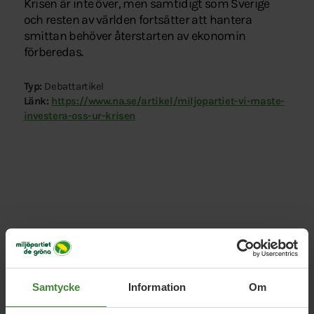
Krisen är inte över, men samtidigt som Sverige
och resten av världen fortsätter att hantera
smittan behöver återstarten av ekonomin
förberedas.
Typ:
Debattartikel
Länk:
https://www.na.se/artikel/miljopartiet-vi-maste-
investera-oss-ur-krisen
Relaterade nyheter
Samtycke
Information
Om
5 augusti 2026