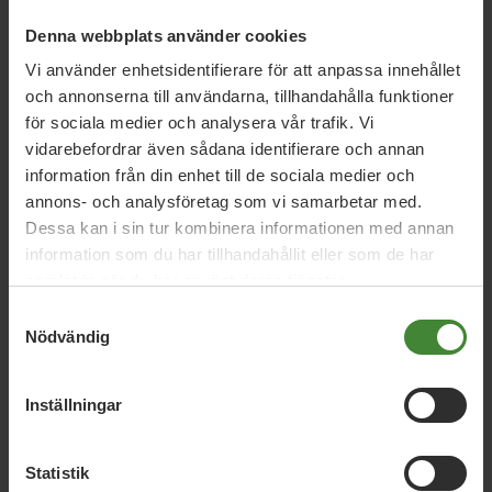
Miljöpartiet: Sverige måste ställa krav på
Denna webbplats använder cookies
nya datacenter
Vi använder enhetsidentifierare för att anpassa innehållet
och annonserna till användarna, tillhandahålla funktioner
för sociala medier och analysera vår trafik. Vi
3 augusti 2026
vidarebefordrar även sådana identifierare och annan
Pride är över – nu fortsätter kampen för
information från din enhet till de sociala medier och
hbtqi-personers rättigheter
annons- och analysföretag som vi samarbetar med.
Dessa kan i sin tur kombinera informationen med annan
information som du har tillhandahållit eller som de har
30 juli 2026
samlat in när du har använt deras tjänster.
Earth Overshoot Day: Naturkrisen är en
Samtyckesval
säkerhetsfråga
Nödvändig
Inställningar
Läs alla nyheter
Statistik