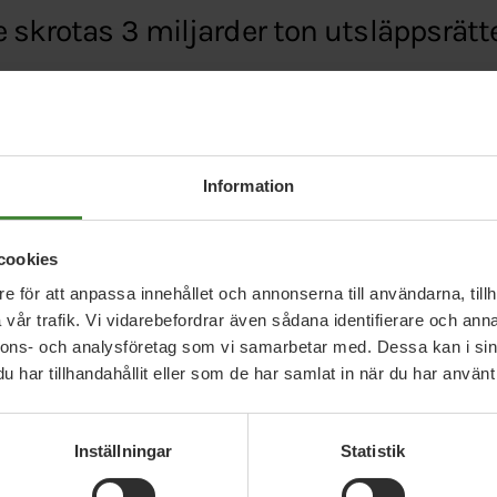
e skrotas 3 miljarder ton utsläppsrätte
cebook.com/miljopartiet/videos/101564494869511
Information
cookies
e för att anpassa innehållet och annonserna till användarna, tillh
vår trafik. Vi vidarebefordrar även sådana identifierare och anna
nnons- och analysföretag som vi samarbetar med. Dessa kan i sin
har tillhandahållit eller som de har samlat in när du har använt 
Relaterade nyheter
Inställningar
Statistik