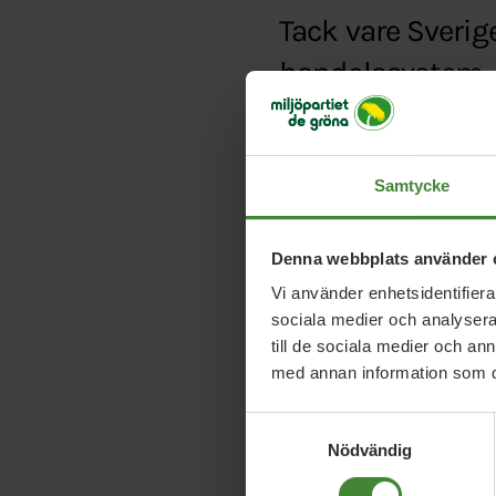
Tack vare Sverig
handelssystem.
Typ:
Video
Länk:
https://www.fa
Samtycke
Denna webbplats använder 
Vi använder enhetsidentifierar
sociala medier och analysera 
till de sociala medier och a
med annan information som du 
Samtyckesval
Nödvändig