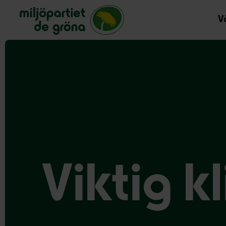
Miljöpartiet de gröna, startsida
Vå
Viktig k