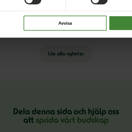
18 maj 2026
16
MP presenterar industripaket för hållbar
M
Avvisa
konkurrenskraft
v
Läs alla nyheter
Dela denna sida och hjälp oss
att
sprida vårt budskap