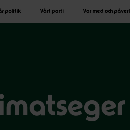
r politik
Vårt parti
Var med och påver
limatseger 