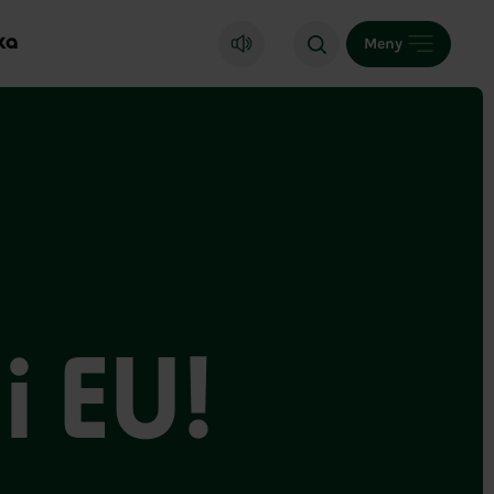
ka
Meny
i EU!