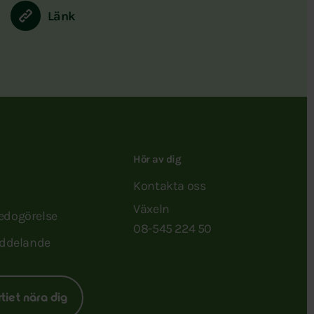
Länk
Hör av dig
Kontakta oss
Växeln
redogörelse
08-545 224 50
ddelande
rtiet nära dig