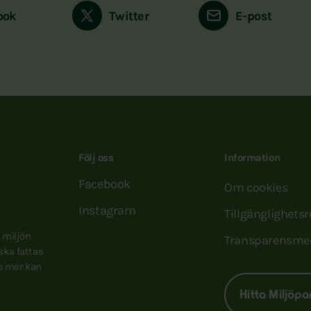
ook
Twitter
E-post
Följ oss
Information
Facebook
Om cookies
Instagram
Tillgänglighets
e miljön
Transparensme
 ska fattas
to mer kan
Hitta Miljöpa