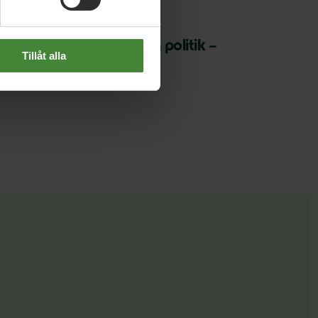
 april 2026
P: Sverige vinner på grön politik –
Tillåt alla
albudskap inför 2026