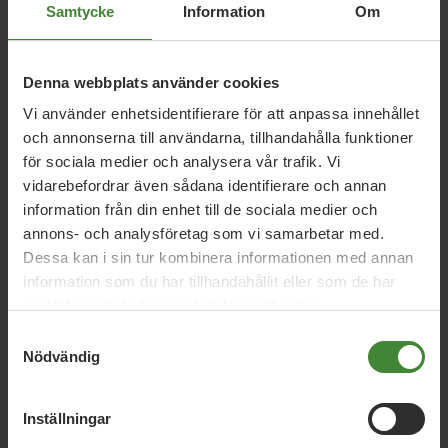
Samtycke
Information
Om
Denna webbplats använder cookies
Vi använder enhetsidentifierare för att anpassa innehållet
och annonserna till användarna, tillhandahålla funktioner
för sociala medier och analysera vår trafik. Vi
Dela denna sida och hjälp oss
vidarebefordrar även sådana identifierare och annan
att
sprida vårt budskap
information från din enhet till de sociala medier och
annons- och analysföretag som vi samarbetar med.
Dessa kan i sin tur kombinera informationen med annan
information som du har tillhandahållit eller som de har
samlat in när du har använt deras tjänster.
Samtyckesval
Nödvändig
Publicerad 2022-04-05
Inställningar