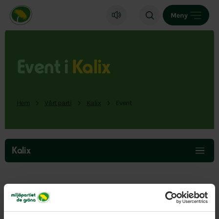
Miljöpartiet de gröna, startsida
Meny
Event i
Kalix
Hem
Vårt parti
Kalix
Event
Hoppa
över
Kalix
menyn
Här hittar du events från vår del av landet.