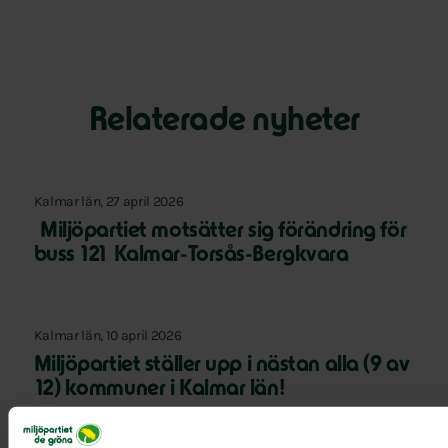
Relaterade nyheter
Kalmar län, 27 april 2026
Miljöpartiet motsätter sig förändring för
buss 121 Kalmar-Torsås-Bergkvara
Kalmar län, 10 april 2026
Miljöpartiet ställer upp i nästan alla (9 av
12) kommuner i Kalmar län!