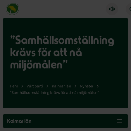
Miljöpartiet de gröna, startsida
”Samhällsomställning
krävs för att nå
miljömålen”
Hem
Vårt parti
Kalmar län
Nyheter
”Samhällsomställning krävs för att nå miljömålen”
Hoppa
över
Kalmar län
menyn