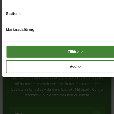
Statistik
Marknadsföring
Tillåt alla
Avvisa
I september 1981 bildades Miljöpartiet. Att ett parti satte
miljön främst var helt nytt. Det är det fortfarande. När
besluten ska fattas – då finns bara ett Miljöparti. Och ju
starkare vi blir, desto mer kan vi uträtta.