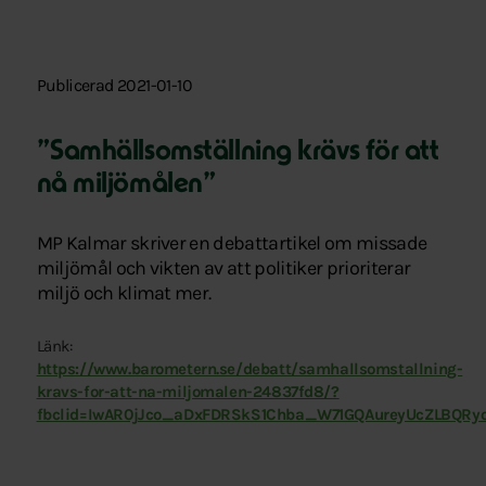
Publicerad 2021-01-10
”Samhällsomställning krävs för att
nå miljömålen”
MP Kalmar skriver en debattartikel om missade
miljömål och vikten av att politiker prioriterar
miljö och klimat mer.
Länk:
https://www.barometern.se/debatt/samhallsomstallning-
kravs-for-att-na-miljomalen-24837fd8/?
fbclid=IwAR0jJco_aDxFDRSkS1Chba_W71GQAureyUcZLBQRyo