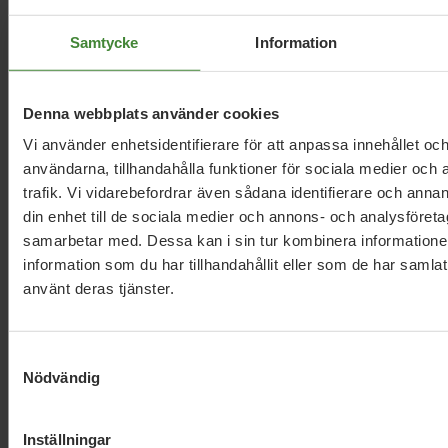
Kalmar län, 11 januari 2026
Samtycke
Information
Regionlistor och riksdagslista för MP
Kalmar är nu beslutade!
Denna webbplats använder cookies
Vi använder enhetsidentifierare för att anpassa innehållet och
Läs alla nyheter
användarna, tillhandahålla funktioner för sociala medier och 
trafik. Vi vidarebefordrar även sådana identifierare och annan
din enhet till de sociala medier och annons- och analysföret
samarbetar med. Dessa kan i sin tur kombinera informatio
information som du har tillhandahållit eller som de har samlat
använt deras tjänster.
Dela denna sida och hjälp oss
Samtyckesval
Nödvändig
att
sprida vårt budskap
Inställningar