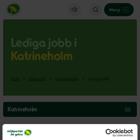
Miljöpartiet de gröna, startsida
Meny
Lediga jobb i
Katrineholm
Hem
Vårt parti
Katrineholm
Lediga jobb
Hoppa
över
Katrineholm
menyn