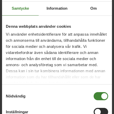
Här hittar du lediga jobb i vår del av landet.
Samtycke
Information
Om
Denna webbplats använder cookies
Vi använder enhetsidentifierare för att anpassa innehållet
och annonserna till användarna, tillhandahålla funktioner
för sociala medier och analysera vår trafik. Vi
Dela denna sida och hjälp oss
vidarebefordrar även sådana identifierare och annan
information från din enhet till de sociala medier och
att
sprida vårt budskap
annons- och analysföretag som vi samarbetar med.
Dessa kan i sin tur kombinera informationen med annan
information som du har tillhandahållit eller som de har
samlat in när du har använt deras tjänster.
Samtyckesval
Nödvändig
Inställningar