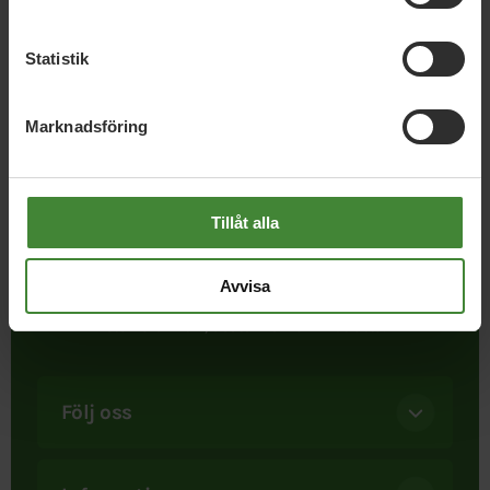
Publicerad 2022-04-05
Statistik
Marknadsföring
Tillåt alla
I september 1981 bildades Miljöpartiet. Att ett parti satte
miljön främst var helt nytt. Det är det fortfarande. När
Avvisa
besluten ska fattas – då finns bara ett Miljöparti. Och ju
starkare vi blir, desto mer kan vi uträtta.
Följ oss