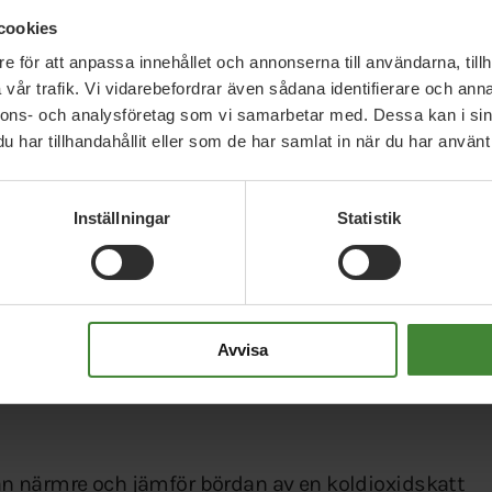
cookies
e för att anpassa innehållet och annonserna till användarna, tillh
vår trafik. Vi vidarebefordrar även sådana identifierare och anna
nnons- och analysföretag som vi samarbetar med. Dessa kan i sin
koldioxidbeskattning som en av de bästa
har tillhandahållit eller som de har samlat in när du har använt 
pen, både ur ett effektivitets- och ett
Inställningar
Statistik
m att den som släpper ut mer ska betalar mer.
r däremot nyanserats i flera aktuella studier.
Avvisa
, vilket innebär att skattebördan är
re jämfört med höginkomsttagare. Även hushåll på
n närmre och jämför bördan av en koldioxidskatt