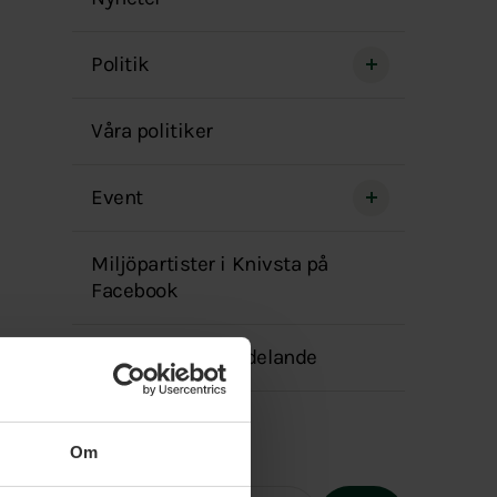
menyn
Politik
Våra politiker
Event
Miljöpartister i Knivsta på
Facebook
Transparensmeddelande
Om
Fritext