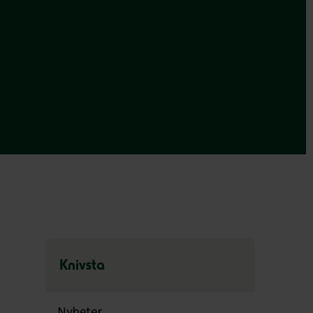
Knivsta
Hoppa
över
Nyheter