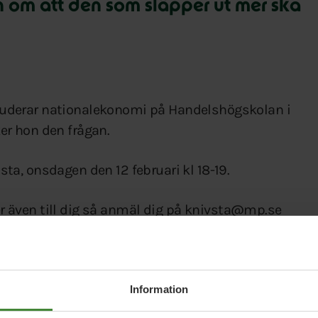
 om att den som släpper ut mer ska
uderar nationalekonomi på Handelshögskolan i
r hon den frågan.
a, onsdagen den 12 februari kl 18-19.
ker även till dig så anmäl dig på knivsta@mp.se
st (Gruppledare)
Information