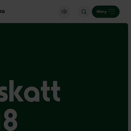
ka
Meny
skatt
18