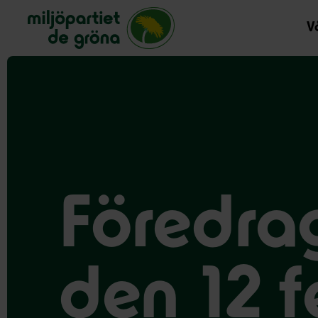
Miljöpartiet de gröna, startsida
Vå
Föredra
den 12 f