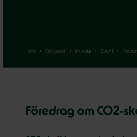
Hem
Vårt parti
Knivsta
Event
Föredr
Föredrag om CO2-skat