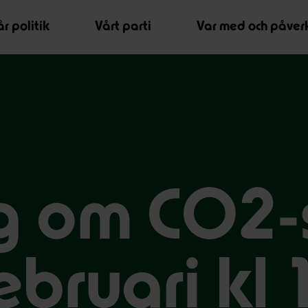
r politik
Vårt parti
Var med och påver
g om CO2-
ebruari kl 