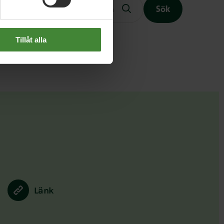
Sök
Tillåt alla
Slutet på menyn
Länk