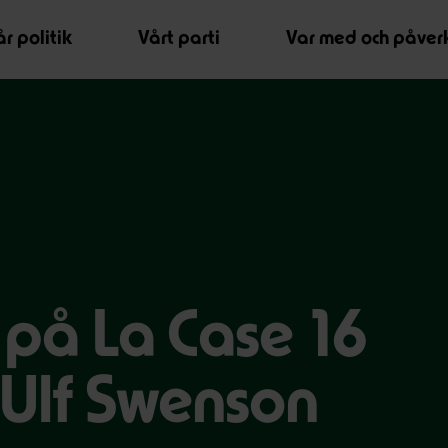
r politik
Vårt parti
Var med och påver
 på La Case 16
Ulf Swenson