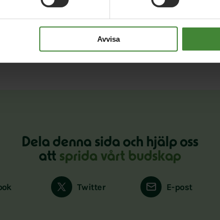
Avvisa
Dela denna sida och hjälp oss
att
sprida vårt budskap
ook
Twitter
E-post