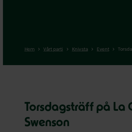
Hem
Vårt parti
Knivsta
Event
Torsda
Torsdagsträff på La 
Swenson