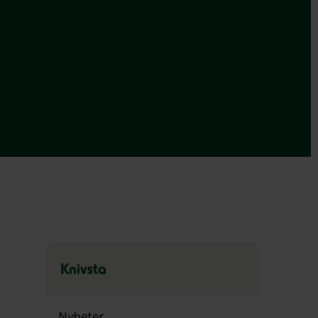
Knivsta
Hoppa
över
Nyheter