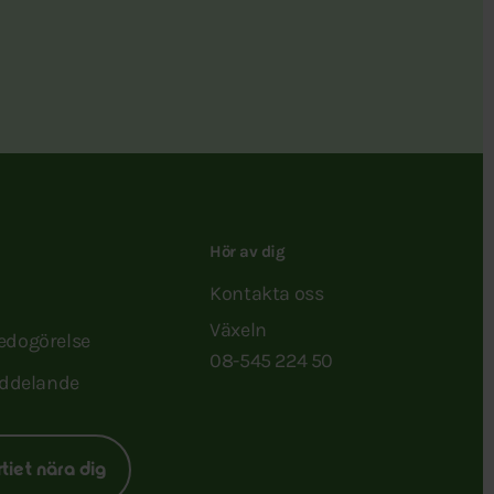
Hör av dig
Kontakta oss
Växeln
redogörelse
08-545 224 50
ddelande
rtiet nära dig