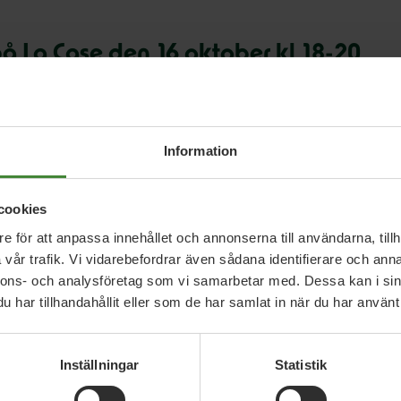
 La Case den 16 oktober kl 18-20
d sig av sina erfarenheter med att restaurera
, så vad vill du veta? Vi kommer säkert även ta
rdefulla naturområden i Knivsta, till exempel
Information
cookies
ivstabo” var:
e för att anpassa innehållet och annonserna till användarna, tillh
 på kartan. Men det är precis vad Ulf Swenson har
vår trafik. Vi vidarebefordrar även sådana identifierare och anna
delby hagar och Trunsta träsk. Nu tilldelas han
nnons- och analysföretag som vi samarbetar med. Dessa kan i sin
aborna närhet till naturen.”
har tillhandahållit eller som de har samlat in när du har använt 
gger bakom Systemet och vi sitter på andra
Inställningar
Statistik
det är bara att dyka upp!