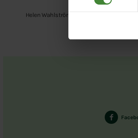
Helen Wahlström, ordf Knivsta MP
Faceb