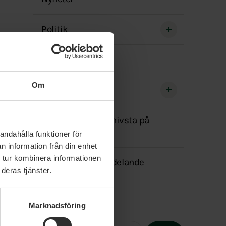
menyn
Politik
Våra politiker
Om
Event
Miljöpartister i Knivsta på
Facebook
andahålla funktioner för
n information från din enhet
 tur kombinera informationen
Transparensmeddelande
deras tjänster.
Marknadsföring
Fritext