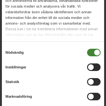
och annonserna till användarna, tillhandahålla funktioner
Kunde inte hitta några
för sociala medier och analysera vår trafik. Vi
poster
vidarebefordrar även sådana identifierare och annan
information från din enhet till de sociala medier och
annons- och analysföretag som vi samarbetar med.
Försök med en annan filtrering eller
Dessa kan i sin tur kombinera informationen med annan
sökning.
information som du har tillhandahållit eller som de har
samlat in när du har använt deras tjänster.
Samtyckesval
Nödvändig
Inställningar
Dela denna sida och hjälp oss
Statistik
att
sprida vårt budskap
Marknadsföring