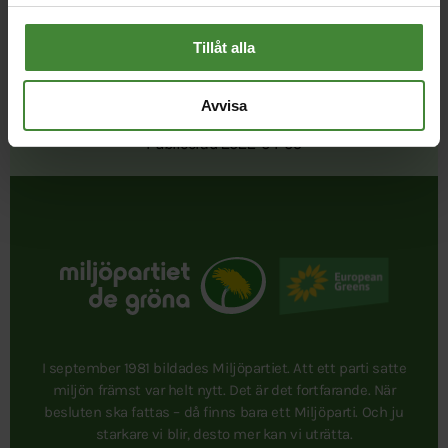
Tillåt alla
Avvisa
Publicerad 2022-04-05
I september 1981 bildades Miljöpartiet. Att ett parti satte
miljön främst var helt nytt. Det är det fortfarande. När
besluten ska fattas – då finns bara ett Miljöparti. Och ju
starkare vi blir, desto mer kan vi uträtta.