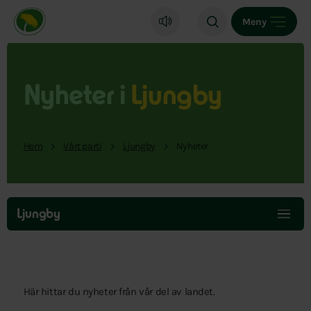
Miljöpartiet de gröna, startsida
Meny
Nyheter i
Ljungby
Hem
Vårt parti
Ljungby
Nyheter
Hoppa
över
Ljungby
menyn
Här hittar du nyheter från vår del av landet.